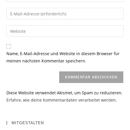
deinen
Namen
Gib
oder
deine
Benutzernamen
E-
Gib
zum
Mail-
deine
Kommentieren
Adresse
Website-
ein
zum
URL
Name, E-Mail-Adresse und Website in diesem Browser für
Kommentieren
ein
meinen nächsten Kommentar speichern.
ein
(optional)
Diese Website verwendet Akismet, um Spam zu reduzieren.
Erfahre, wie deine Kommentardaten verarbeitet werden.
MITGESTALTEN