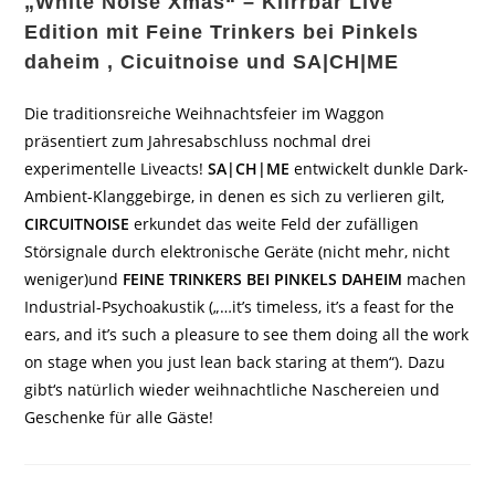
„White Noise Xmas“ – Klirrbar Live
Edition mit Feine Trinkers bei Pinkels
daheim , Cicuitnoise und SA|CH|ME
Die traditionsreiche Weihnachtsfeier im Waggon
präsentiert zum Jahresabschluss nochmal drei
experimentelle Liveacts!
SA|CH|ME
entwickelt dunkle Dark-
Ambient-Klanggebirge, in denen es sich zu verlieren gilt,
CIRCUITNOISE
erkundet das weite Feld der zufälligen
Störsignale durch elektronische Geräte (nicht mehr, nicht
weniger)und
FEINE TRINKERS BEI PINKELS DAHEIM
machen
Industrial-Psychoakustik („…it’s timeless, it’s a feast for the
ears, and it’s such a pleasure to see them doing all the work
on stage when you just lean back staring at them“). Dazu
gibt‘s natürlich wieder weihnachtliche Naschereien und
Geschenke für alle Gäste!