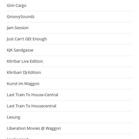
Grin Cargo
GroovySoundz
Jam Session
Just Can't GEt Enough
KJK Sandgasse
Klirrbar Live Edition
Klirrbarr DJ-Edition
Kunst im Waggon
Last Train To House-Central
Last Train To Housecentral
Lesung
Liberation Movies @ Waggon