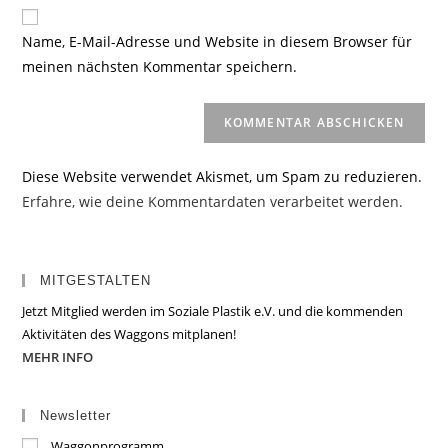
Website-
ein
zum
URL
Name, E-Mail-Adresse und Website in diesem Browser für
Kommentieren
ein
meinen nächsten Kommentar speichern.
ein
(optional)
Diese Website verwendet Akismet, um Spam zu reduzieren.
Erfahre, wie deine Kommentardaten verarbeitet werden.
MITGESTALTEN
Jetzt Mitglied werden im Soziale Plastik e.V. und die kommenden
Aktivitäten des Waggons mitplanen!
MEHR INFO
Newsletter
Waggonprogramm