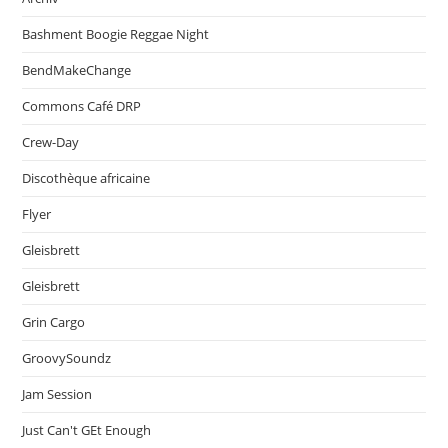
Bashment Boogie Reggae Night
BendMakeChange
Commons Café DRP
Crew-Day
Discothèque africaine
Flyer
Gleisbrett
Gleisbrett
Grin Cargo
GroovySoundz
Jam Session
Just Can't GEt Enough