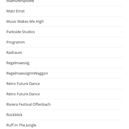
Mainuferspioele
Matz Ernst
Music Makes Me High
Parkside Studios
Programm
Radraum
Regelmaessig
RegelmaessigImWaggon
Retro Future Dance
Retro Future Dance
Riviera Festival Offenbach
Rückblick
Ruff In The Jungle