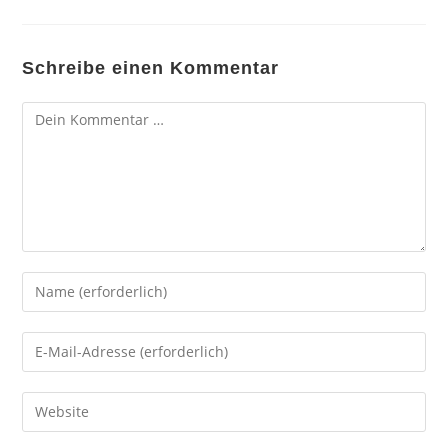
Schreibe einen Kommentar
Kommentar
Gib
deinen
Namen
Gib
oder
deine
Benutzernamen
E-
Gib
zum
Mail-
deine
Kommentieren
Adresse