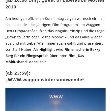
(ab 20:30 Uhr): „Best of Liberation Movies
2019”
Am
heutigen offiziellen Kurzfilmtag
zeigen wir noch einmal
das beste des diesjährigem Film-Programms im Waggon:
Den Europa-Stoßseufzer, das Pinguin-Prinzip und die Frage
„Down to Earth oder To the Moon?” – und das alles wieder
aus und mit Liebe! Wie immer ausgewählt und präsentiert
von Steff Huber.
Als Highlight wird Filmemacherin Bekky
Berg für ein Filmgespräch über ihren Film „Das
Möbiusband” dabei sein.
(ab 23:59):
„WWW.waggonwintersonnwende“