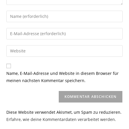
Gib
deinen
Namen
Gib
oder
deine
Benutzernamen
E-
Gib
zum
Mail-
deine
Kommentieren
Adresse
Website-
ein
zum
URL
Name, E-Mail-Adresse und Website in diesem Browser für
Kommentieren
ein
meinen nächsten Kommentar speichern.
ein
(optional)
Diese Website verwendet Akismet, um Spam zu reduzieren.
Erfahre, wie deine Kommentardaten verarbeitet werden.