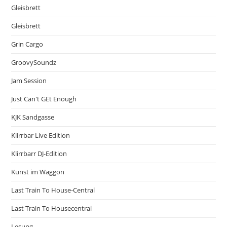
Gleisbrett
Gleisbrett
Grin Cargo
GroovySoundz
Jam Session
Just Can't GEt Enough
KJK Sandgasse
Klirrbar Live Edition
Klirrbarr DJ-Edition
Kunst im Waggon
Last Train To House-Central
Last Train To Housecentral
Lesung