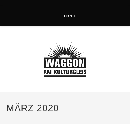
Zum
Inhalt
MENÜ
springen
MÄRZ 2020