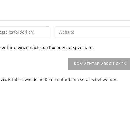
Gib
deine
Website-
ser für meinen nächsten Kommentar speichern.
URL
ein
(optional)
en
ren.
Erfahre, wie deine Kommentardaten verarbeitet werden.