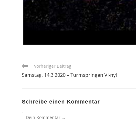
Weitere
Vorheriger Beitrag
Artikel
Samstag, 14.3.2020 – Turmspringen VI-nyl
ansehen
Schreibe einen Kommentar
Kommentar