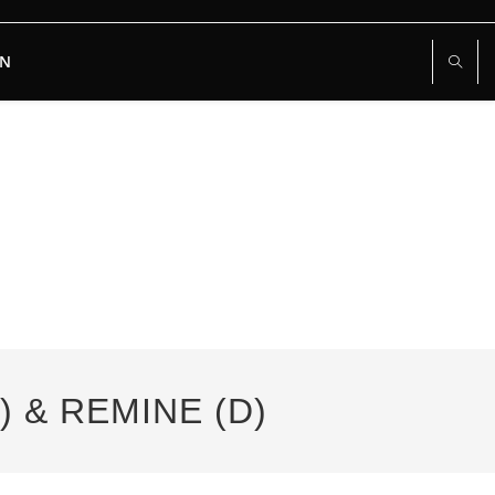
RN
) & REMINE (D)