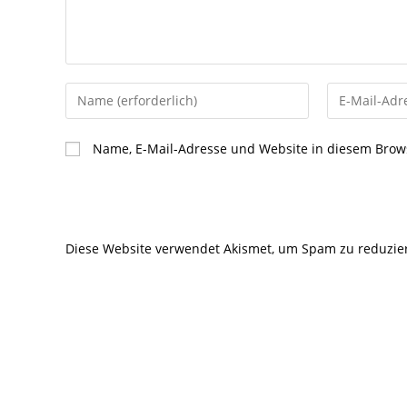
Gib
Gib
deinen
deine
Namen
E-
Name, E-Mail-Adresse und Website in diesem Brow
oder
Mail-
Benutzernamen
Adresse
zum
zum
Kommentieren
Kommentier
Diese Website verwendet Akismet, um Spam zu reduzie
ein
ein