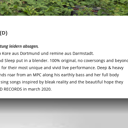
(D)
tung leidern absagen,
yo Kore aus Dortmund und remine aus Darmstadt.
nd Sleep put in a blender. 100% original, no coversongs and beyon
t for their most unique and vivid live performance. Deep & heavy
s roar from an MPC along his earthly bass and her full body
 sing songs inspired by bleak reality and the beautiful hope they
AND RECORDS in march 2020.