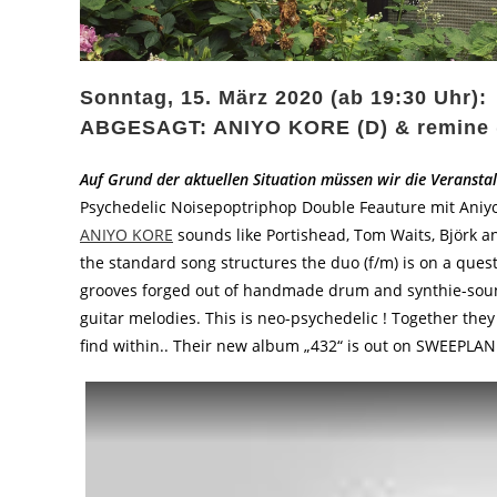
Sonntag, 15. März 2020 (ab 19:30 Uhr):
ABGESAGT: ANIYO KORE (D) & remine 
Auf Grund der aktuellen Situation müssen wir die Veranstal
Psychedelic Noisepoptriphop Double Feauture mit Ani
ANIYO KORE
sounds like Portishead, Tom Waits, Björk a
the standard song structures the duo (f/m) is on a ques
grooves forged out of handmade drum and synthie-sound
guitar melodies. This is neo-psychedelic ! Together they
find within.. Their new album „432“ is out on SWEEPL