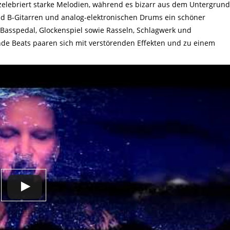
zelebriert starke Melodien, während es bizarr aus dem Untergrund
d B-Gitarren und analog-elektronischen Drums ein schöner
 Basspedal, Glockenspiel sowie Rasseln, Schlagwerk und
ende Beats paaren sich mit verstörenden Effekten und zu einem