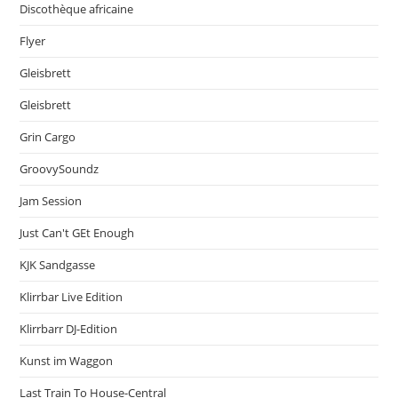
Discothèque africaine
Flyer
Gleisbrett
Gleisbrett
Grin Cargo
GroovySoundz
Jam Session
Just Can't GEt Enough
KJK Sandgasse
Klirrbar Live Edition
Klirrbarr DJ-Edition
Kunst im Waggon
Last Train To House-Central