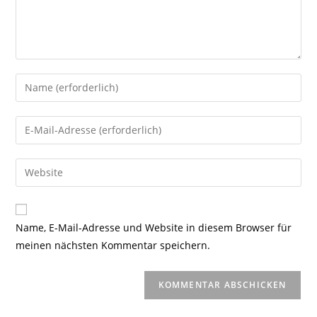
Gib
deinen
Namen
Gib
oder
deine
Benutzernamen
E-
Gib
zum
Mail-
deine
Kommentieren
Adresse
Website-
ein
zum
URL
Name, E-Mail-Adresse und Website in diesem Browser für
Kommentieren
ein
meinen nächsten Kommentar speichern.
ein
(optional)