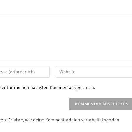
Gib
deine
Website-
ser für meinen nächsten Kommentar speichern.
URL
ein
(optional)
en
ren.
Erfahre, wie deine Kommentardaten verarbeitet werden.