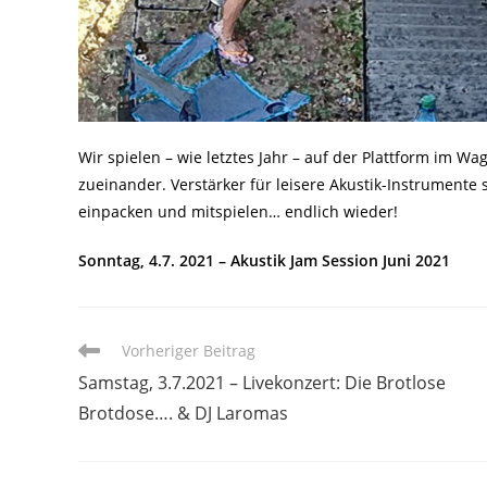
Wir spielen – wie letztes Jahr – auf der Plattform im 
zueinander. Verstärker für leisere Akustik-Instrumente
einpacken und mitspielen… endlich wieder!
Sonntag, 4.7. 2021 – Akustik Jam Session Juni 2021
Weitere
Vorheriger Beitrag
Artikel
Samstag, 3.7.2021 – Livekonzert: Die Brotlose
ansehen
Brotdose…. & DJ Laromas