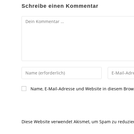
Schreibe einen Kommentar
Kommentar
Gib
Gib
deinen
deine
Namen
E-
Name, E-Mail-Adresse und Website in diesem Brow
oder
Mail-
Benutzernamen
Adresse
zum
zum
Kommentieren
Kommentier
Diese Website verwendet Akismet, um Spam zu reduzie
ein
ein