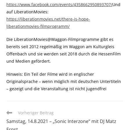
https://www.facebook.com/events/4358662950893707/
Und
auf LiberationMovies:
https://liberationmovies.net/there-is-hope-
liberationmovies-filmprogramm/
Die LiberationMovies@Waggon-Filmprogramme gibt es
bereits seit 2012 regelmäßig im Waggon am Kulturgleis
Offenbach und sie werden seit 2018 durch die HessenFilm
und Medien gefördert.
Hinweis: Ein Teil der Filme wird in englischer
Originalsprache – wenn möglich mit deutschen Untertiteln
– gezeigt und die Veranstaltung ist nicht jugendfrei
Weitere
Vorheriger Beitrag
Artikel
Samstag, 14.8.2021 – „Sonic Interzone“ mit DJ Matz
ansehen
Ernst