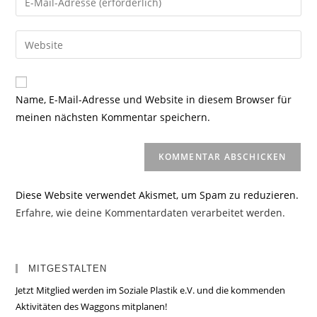
oder
deine
Benutzernamen
E-
Gib
zum
Mail-
deine
Kommentieren
Adresse
Website-
ein
zum
URL
Name, E-Mail-Adresse und Website in diesem Browser für
Kommentieren
ein
meinen nächsten Kommentar speichern.
ein
(optional)
Diese Website verwendet Akismet, um Spam zu reduzieren.
Erfahre, wie deine Kommentardaten verarbeitet werden.
MITGESTALTEN
Jetzt Mitglied werden im Soziale Plastik e.V. und die kommenden
Aktivitäten des Waggons mitplanen!