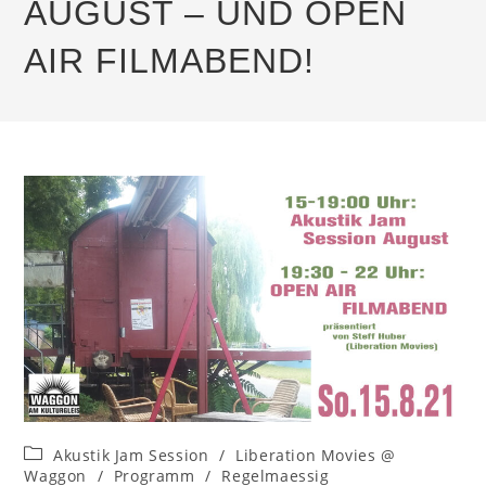
AUGUST – UND OPEN
AIR FILMABEND!
Beitrags-
Akustik Jam Session
/
Liberation Movies @
Kategorie:
Waggon
/
Programm
/
Regelmaessig