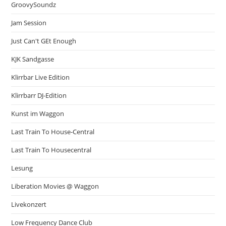
GroovySoundz
Jam Session
Just Can't GEt Enough
KJK Sandgasse
Klirrbar Live Edition
Klirrbarr DJ-Edition
Kunst im Waggon
Last Train To House-Central
Last Train To Housecentral
Lesung
Liberation Movies @ Waggon
Livekonzert
Low Frequency Dance Club