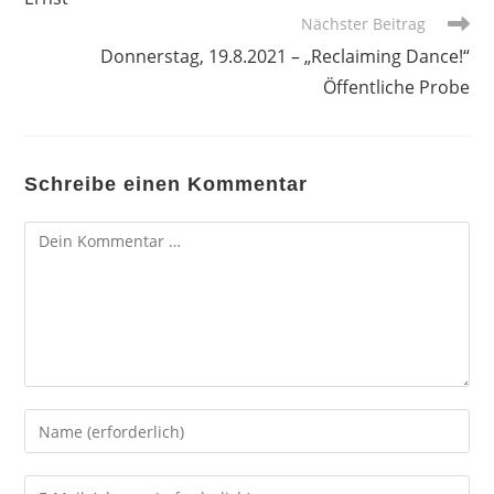
Nächster Beitrag
Donnerstag, 19.8.2021 – „Reclaiming Dance!“
Öffentliche Probe
Schreibe einen Kommentar
Kommentar
Gib
deinen
Namen
Gib