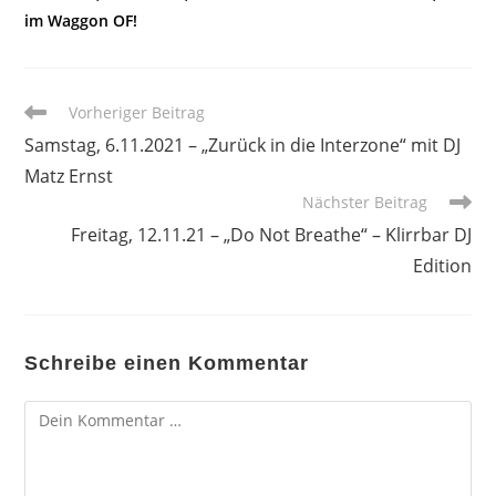
im Waggon OF!
Weitere
Vorheriger Beitrag
Artikel
Samstag, 6.11.2021 – „Zurück in die Interzone“ mit DJ
ansehen
Matz Ernst
Nächster Beitrag
Freitag, 12.11.21 – „Do Not Breathe“ – Klirrbar DJ
Edition
Schreibe einen Kommentar
Kommentar