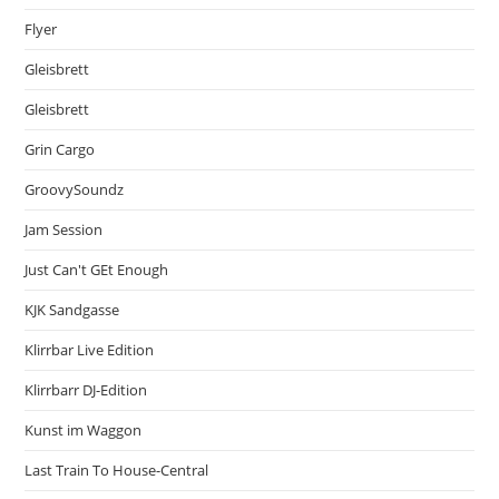
Flyer
Gleisbrett
Gleisbrett
Grin Cargo
GroovySoundz
Jam Session
Just Can't GEt Enough
KJK Sandgasse
Klirrbar Live Edition
Klirrbarr DJ-Edition
Kunst im Waggon
Last Train To House-Central