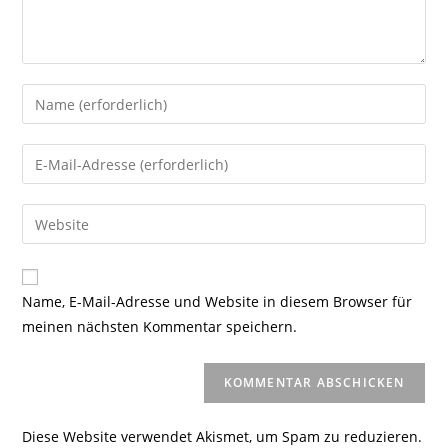
Gib
deinen
Namen
Gib
oder
deine
Benutzernamen
E-
Gib
zum
Mail-
deine
Kommentieren
Adresse
Website-
ein
zum
URL
Name, E-Mail-Adresse und Website in diesem Browser für
Kommentieren
ein
meinen nächsten Kommentar speichern.
ein
(optional)
Diese Website verwendet Akismet, um Spam zu reduzieren.