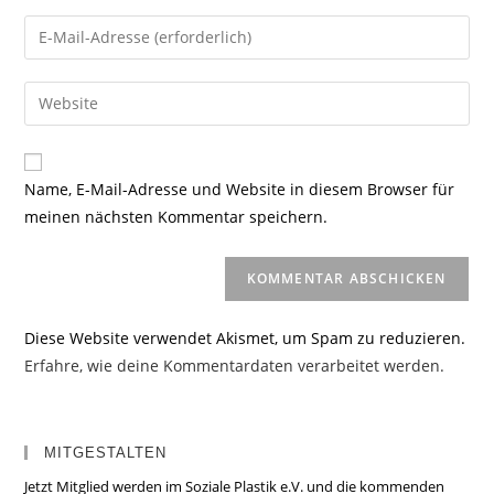
Namen
Gib
oder
deine
Benutzernamen
E-
Gib
zum
Mail-
deine
Kommentieren
Adresse
Website-
ein
zum
URL
Name, E-Mail-Adresse und Website in diesem Browser für
Kommentieren
ein
meinen nächsten Kommentar speichern.
ein
(optional)
Diese Website verwendet Akismet, um Spam zu reduzieren.
Erfahre, wie deine Kommentardaten verarbeitet werden.
MITGESTALTEN
Jetzt Mitglied werden im Soziale Plastik e.V. und die kommenden