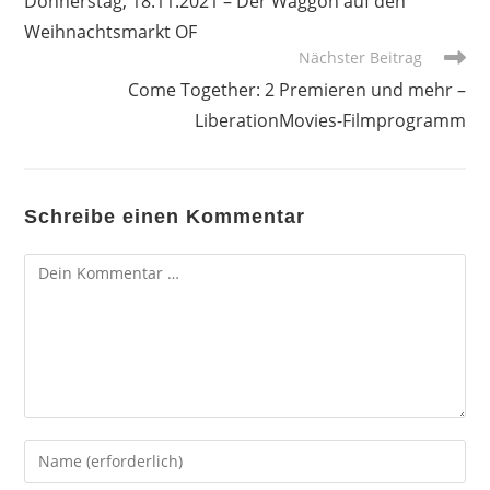
Donnerstag, 18.11.2021 – Der Waggon auf den
ansehen
Weihnachtsmarkt OF
Nächster Beitrag
Come Together: 2 Premieren und mehr –
LiberationMovies-Filmprogramm
Schreibe einen Kommentar
Kommentar
Gib
deinen