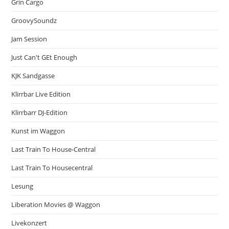
Grin Cargo
GroovySoundz
Jam Session
Just Can't GEt Enough
KJK Sandgasse
Klirrbar Live Edition
Klirrbarr DJ-Edition
Kunst im Waggon
Last Train To House-Central
Last Train To Housecentral
Lesung
Liberation Movies @ Waggon
Livekonzert