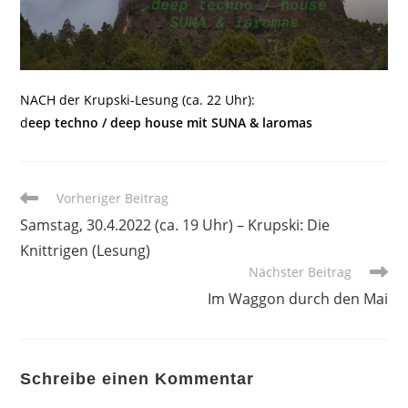
NACH der Krupski-Lesung (ca. 22 Uhr):
d
eep techno / deep house mit SUNA & laromas
Weitere
Vorheriger Beitrag
Artikel
Samstag, 30.4.2022 (ca. 19 Uhr) – Krupski: Die
ansehen
Knittrigen (Lesung)
Nächster Beitrag
Im Waggon durch den Mai
Schreibe einen Kommentar