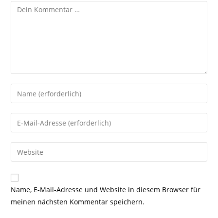
Kommentar
Gib
deinen
Namen
Gib
oder
deine
Benutzernamen
E-
Gib
zum
Mail-
deine
Kommentieren
Adresse
Website-
ein
zum
URL
Name, E-Mail-Adresse und Website in diesem Browser für
Kommentieren
ein
meinen nächsten Kommentar speichern.
ein
(optional)