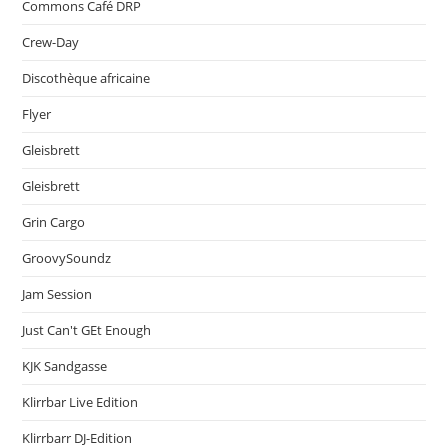
Commons Café DRP
Crew-Day
Discothèque africaine
Flyer
Gleisbrett
Gleisbrett
Grin Cargo
GroovySoundz
Jam Session
Just Can't GEt Enough
KJK Sandgasse
Klirrbar Live Edition
Klirrbarr DJ-Edition