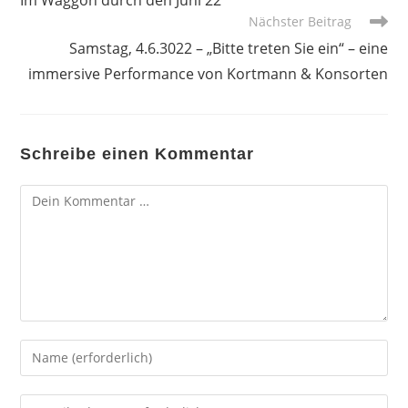
ansehen
Nächster Beitrag
Samstag, 4.6.3022 – „Bitte treten Sie ein“ – eine
immersive Performance von Kortmann & Konsorten
Schreibe einen Kommentar
Kommentar
Gib
deinen
Namen
Gib