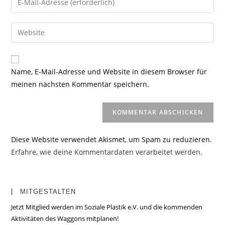
oder
deine
Benutzernamen
E-
Gib
zum
Mail-
deine
Kommentieren
Adresse
Website-
ein
zum
URL
Name, E-Mail-Adresse und Website in diesem Browser für
Kommentieren
ein
meinen nächsten Kommentar speichern.
ein
(optional)
Diese Website verwendet Akismet, um Spam zu reduzieren.
Erfahre, wie deine Kommentardaten verarbeitet werden.
MITGESTALTEN
Jetzt Mitglied werden im Soziale Plastik e.V. und die kommenden
Aktivitäten des Waggons mitplanen!