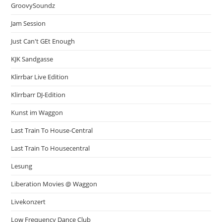
GroovySoundz
Jam Session
Just Can't GEt Enough
KJK Sandgasse
Klirrbar Live Edition
Klirrbarr DJ-Edition
Kunst im Waggon
Last Train To House-Central
Last Train To Housecentral
Lesung
Liberation Movies @ Waggon
Livekonzert
Low Frequency Dance Club