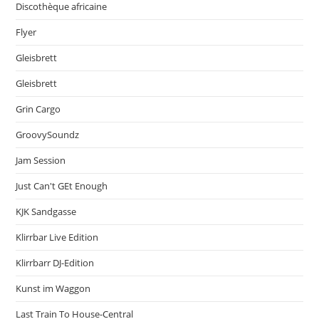
Discothèque africaine
Flyer
Gleisbrett
Gleisbrett
Grin Cargo
GroovySoundz
Jam Session
Just Can't GEt Enough
KJK Sandgasse
Klirrbar Live Edition
Klirrbarr DJ-Edition
Kunst im Waggon
Last Train To House-Central