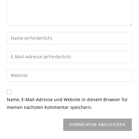
Gib
deinen
Namen
Gib
oder
deine
Benutzernamen
E-
Gib
zum
Mail-
deine
Kommentieren
Adresse
Website-
ein
zum
URL
Name, E-Mail-Adresse und Website in diesem Browser für
Kommentieren
ein
meinen nächsten Kommentar speichern.
ein
(optional)