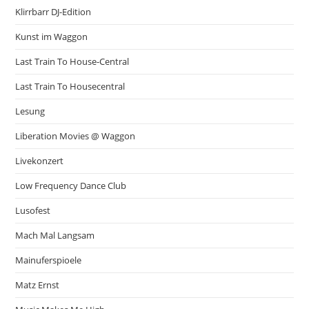
Klirrbarr DJ-Edition
Kunst im Waggon
Last Train To House-Central
Last Train To Housecentral
Lesung
Liberation Movies @ Waggon
Livekonzert
Low Frequency Dance Club
Lusofest
Mach Mal Langsam
Mainuferspioele
Matz Ernst