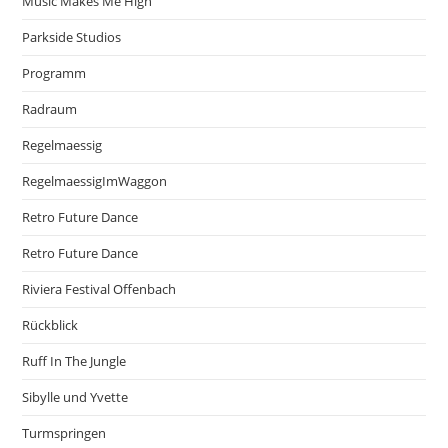
Music Makes Me High
Parkside Studios
Programm
Radraum
Regelmaessig
RegelmaessigImWaggon
Retro Future Dance
Retro Future Dance
Riviera Festival Offenbach
Rückblick
Ruff In The Jungle
Sibylle und Yvette
Turmspringen