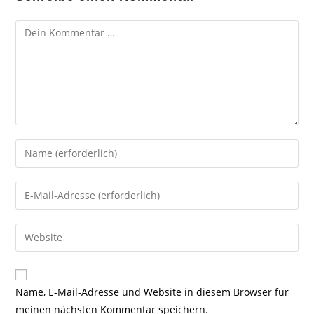
Kommentar
Gib
deinen
Namen
Gib
oder
deine
Benutzernamen
E-
Gib
zum
Mail-
deine
Kommentieren
Adresse
Website-
ein
zum
URL
Name, E-Mail-Adresse und Website in diesem Browser für
Kommentieren
ein
meinen nächsten Kommentar speichern.
ein