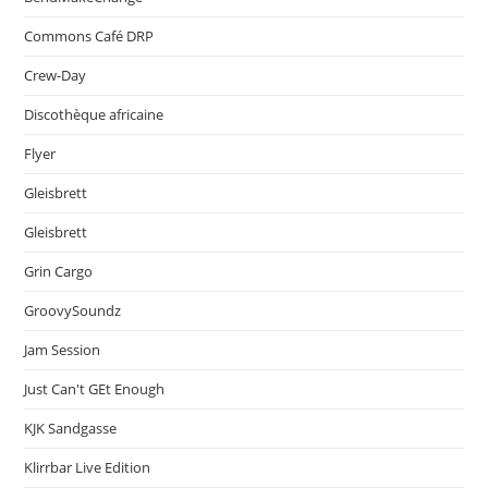
Commons Café DRP
Crew-Day
Discothèque africaine
Flyer
Gleisbrett
Gleisbrett
Grin Cargo
GroovySoundz
Jam Session
Just Can't GEt Enough
KJK Sandgasse
Klirrbar Live Edition