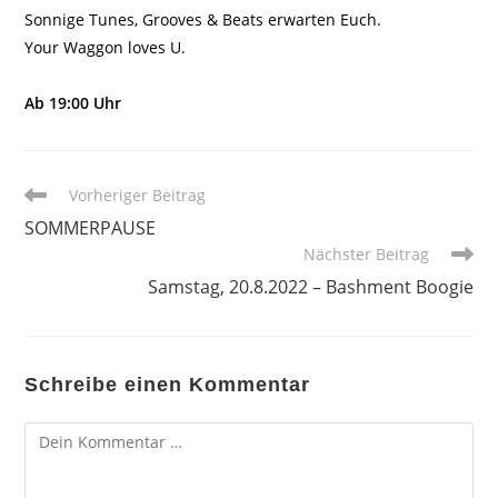
Sonnige Tunes, Grooves & Beats erwarten Euch.
Your Waggon loves U.
Ab 19:00 Uhr
Weitere
Vorheriger Beitrag
Artikel
SOMMERPAUSE
ansehen
Nächster Beitrag
Samstag, 20.8.2022 – Bashment Boogie
Schreibe einen Kommentar
Kommentar