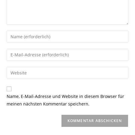
Gib
deinen
Namen
Gib
oder
deine
Benutzernamen
E-
Gib
zum
Mail-
deine
Kommentieren
Adresse
Website-
ein
zum
URL
Name, E-Mail-Adresse und Website in diesem Browser für
Kommentieren
ein
meinen nächsten Kommentar speichern.
ein
(optional)