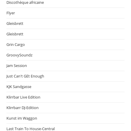
Discothèque africaine
Flyer
Gleisbrett
Gleisbrett
Grin Cargo
GroovySoundz
Jam Session
Just Can't GEt Enough
KJK Sandgasse
Klirrbar Live Edition
Klirrbarr DJ-Edition
Kunst im Waggon
Last Train To House-Central