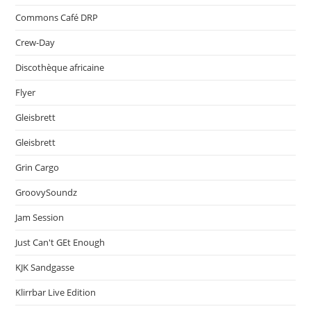
Commons Café DRP
Crew-Day
Discothèque africaine
Flyer
Gleisbrett
Gleisbrett
Grin Cargo
GroovySoundz
Jam Session
Just Can't GEt Enough
KJK Sandgasse
Klirrbar Live Edition