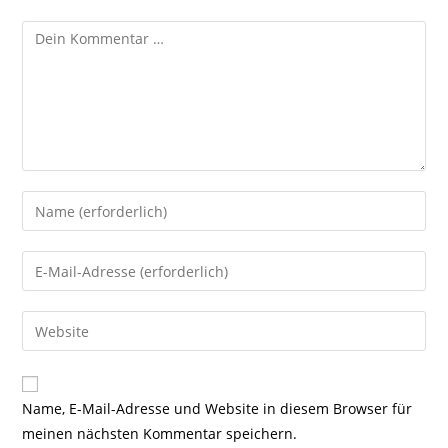
Kommentar
Gib
deinen
Namen
Gib
oder
deine
Benutzernamen
E-
Gib
zum
Mail-
deine
Kommentieren
Adresse
Website-
ein
zum
URL
Name, E-Mail-Adresse und Website in diesem Browser für
Kommentieren
ein
meinen nächsten Kommentar speichern.
ein
(optional)