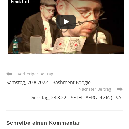
Frankfurt
Weitere
Vorheriger Beitrag
Artikel
Samstag, 20.8.2022 – Bashment Boogie
ansehen
Nächster Beitrag
Dienstag, 23.8.22 – SETH FAERGOLZIA (USA)
Schreibe einen Kommentar