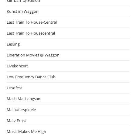
Klirrbarr DJ-Edition
Kunst im Waggon
Last Train To House-Central
Last Train To Housecentral
Lesung
Liberation Movies @ Waggon
Livekonzert
Low Frequency Dance Club
Lusofest
Mach Mal Langsam
Mainuferspioele
Matz Ernst
Music Makes Me High