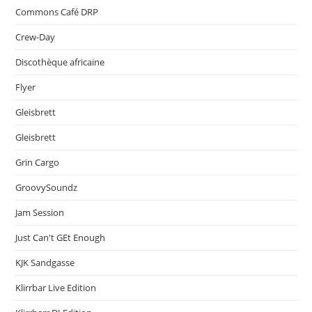
Commons Café DRP
Crew-Day
Discothèque africaine
Flyer
Gleisbrett
Gleisbrett
Grin Cargo
GroovySoundz
Jam Session
Just Can't GEt Enough
KJK Sandgasse
Klirrbar Live Edition