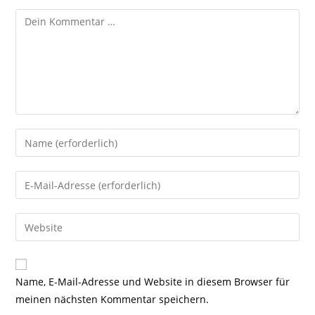
Kommentar
Gib
deinen
Namen
Gib
oder
deine
Benutzernamen
E-
Gib
zum
Mail-
deine
Kommentieren
Adresse
Website-
ein
zum
URL
Name, E-Mail-Adresse und Website in diesem Browser für
Kommentieren
ein
meinen nächsten Kommentar speichern.
ein
(optional)