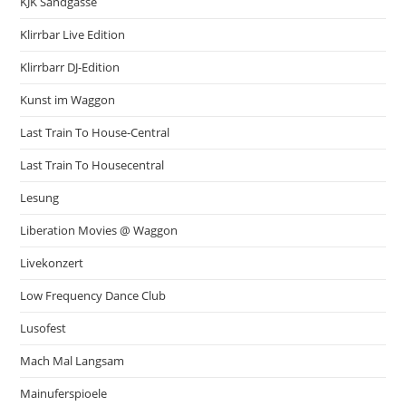
KJK Sandgasse
Klirrbar Live Edition
Klirrbarr DJ-Edition
Kunst im Waggon
Last Train To House-Central
Last Train To Housecentral
Lesung
Liberation Movies @ Waggon
Livekonzert
Low Frequency Dance Club
Lusofest
Mach Mal Langsam
Mainuferspioele