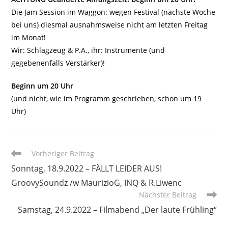
Die Jam Session im Waggon: wegen Festival (nächste Woche
bei uns) diesmal ausnahmsweise nicht am letzten Freitag
im Monat!
Wir: Schlagzeug & P.A., ihr: Instrumente (und
gegebenenfalls Verstärker)!
Beginn um 20 Uhr
(und nicht, wie im Programm geschrieben, schon um 19
Uhr)
Weitere
Vorheriger Beitrag
Artikel
Sonntag, 18.9.2022 – FÄLLT LEIDER AUS!
ansehen
GroovySoundz /w MaurizioG, INQ & R.Liwenc
Nächster Beitrag
Samstag, 24.9.2022 – Filmabend „Der laute Frühling“