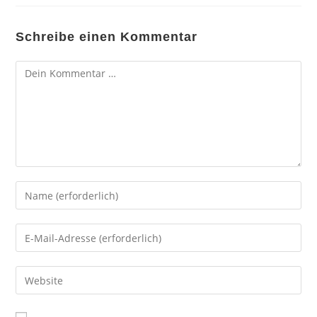
Schreibe einen Kommentar
Kommentar
Gib
deinen
Namen
Gib
oder
deine
Benutzernamen
E-
Gib
zum
Mail-
deine
Kommentieren
Adresse
Website-
ein