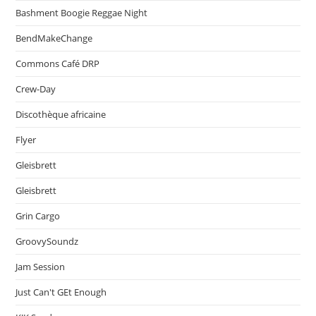
Bashment Boogie Reggae Night
BendMakeChange
Commons Café DRP
Crew-Day
Discothèque africaine
Flyer
Gleisbrett
Gleisbrett
Grin Cargo
GroovySoundz
Jam Session
Just Can't GEt Enough