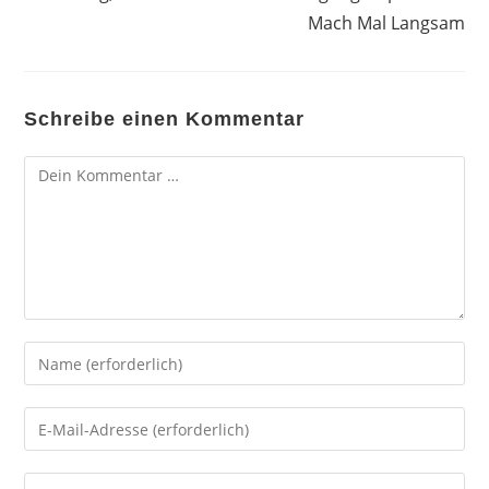
Mach Mal Langsam
Schreibe einen Kommentar
Kommentar
Gib
deinen
Namen
Gib
oder
deine
Benutzernamen
E-
Gib