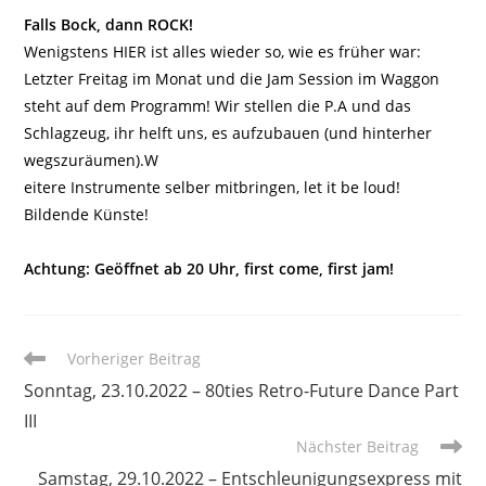
Falls Bock, dann ROCK!
Wenigstens HIER ist alles wieder so, wie es früher war:
Letzter Freitag im Monat und die Jam Session im Waggon
steht auf dem Programm! Wir stellen die P.A und das
Schlagzeug, ihr helft uns, es aufzubauen (und hinterher
wegszuräumen).W
eitere Instrumente selber mitbringen, let it be loud!
Bildende Künste!
Achtung: Geöffnet ab 20 Uhr, first come, first jam!
Weitere
Vorheriger Beitrag
Artikel
Sonntag, 23.10.2022 – 80ties Retro-Future Dance Part
ansehen
III
Nächster Beitrag
Samstag, 29.10.2022 – Entschleunigungsexpress mit