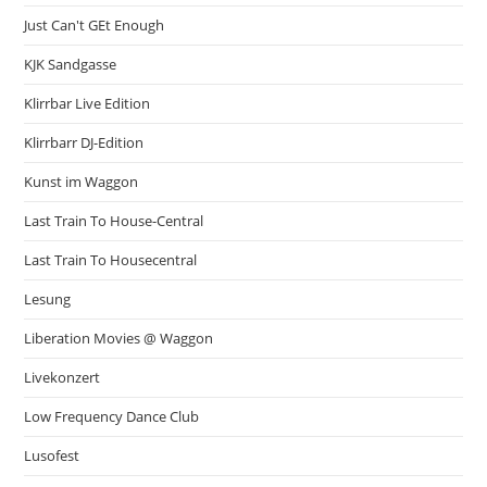
Just Can't GEt Enough
KJK Sandgasse
Klirrbar Live Edition
Klirrbarr DJ-Edition
Kunst im Waggon
Last Train To House-Central
Last Train To Housecentral
Lesung
Liberation Movies @ Waggon
Livekonzert
Low Frequency Dance Club
Lusofest