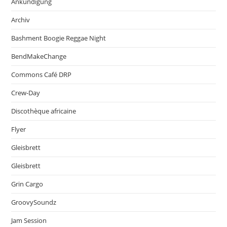
Ankündigung
Archiv
Bashment Boogie Reggae Night
BendMakeChange
Commons Café DRP
Crew-Day
Discothèque africaine
Flyer
Gleisbrett
Gleisbrett
Grin Cargo
GroovySoundz
Jam Session