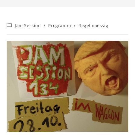
Beitrags-
Jam Session
/
Programm
/
Regelmaessig
Kategorie: