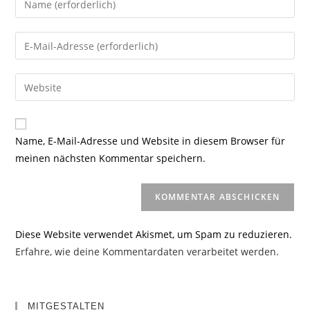
deinen
Namen
Gib
oder
deine
Benutzernamen
E-
Gib
zum
Mail-
deine
Kommentieren
Adresse
Website-
ein
zum
URL
Name, E-Mail-Adresse und Website in diesem Browser für
Kommentieren
ein
meinen nächsten Kommentar speichern.
ein
(optional)
Diese Website verwendet Akismet, um Spam zu reduzieren.
Erfahre, wie deine Kommentardaten verarbeitet werden.
MITGESTALTEN