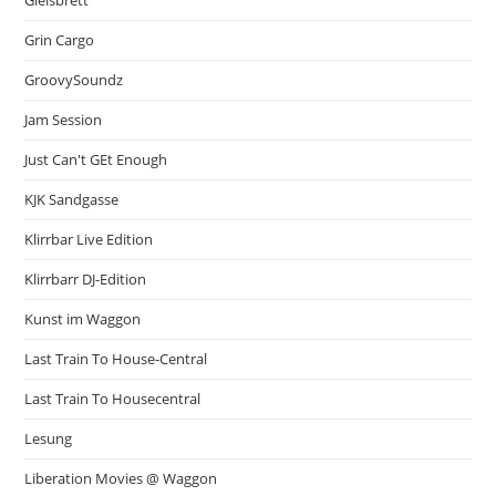
Gleisbrett
Grin Cargo
GroovySoundz
Jam Session
Just Can't GEt Enough
KJK Sandgasse
Klirrbar Live Edition
Klirrbarr DJ-Edition
Kunst im Waggon
Last Train To House-Central
Last Train To Housecentral
Lesung
Liberation Movies @ Waggon