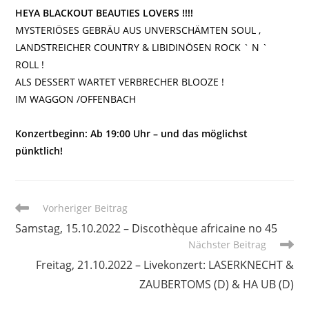
HEYA BLACKOUT BEAUTIES LOVERS !!!!
MYSTERIÖSES GEBRÄU AUS UNVERSCHÄMTEN SOUL ,
LANDSTREICHER COUNTRY & LIBIDINÖSEN ROCK ` N `
ROLL !
ALS DESSERT WARTET VERBRECHER BLOOZE !
IM WAGGON /OFFENBACH
Konzertbeginn: Ab 19:00 Uhr – und das möglichst
pünktlich!
Weitere
Vorheriger Beitrag
Artikel
Samstag, 15.10.2022 – Discothèque africaine no 45
ansehen
Nächster Beitrag
Freitag, 21.10.2022 – Livekonzert: LASERKNECHT &
ZAUBERTOMS (D) & HA UB (D)