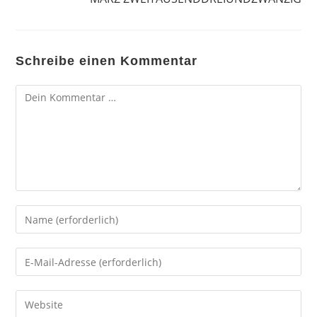
Schreibe einen Kommentar
Kommentar
Gib
deinen
Namen
Gib
oder
deine
Benutzernamen
E-
Gib
zum
Mail-
deine