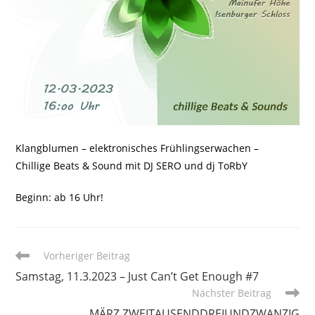
Klangblumen – elektronisches Frühlingserwachen –
Chillige Beats & Sound mit DJ SERO und dj ToRbY
Beginn: ab 16 Uhr!
Weitere
Vorheriger Beitrag
Artikel
Samstag, 11.3.2023 – Just Can’t Get Enough #7
ansehen
Nächster Beitrag
MÄRZ ZWEITAUSENDDREIUNDZWANZIG