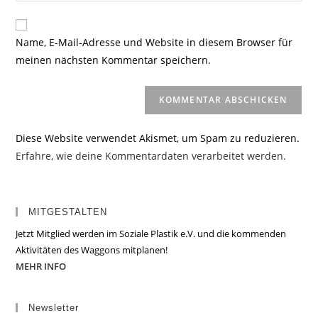
Kommentieren
Adresse
Website-
ein
zum
URL
Name, E-Mail-Adresse und Website in diesem Browser für
Kommentieren
ein
meinen nächsten Kommentar speichern.
ein
(optional)
Diese Website verwendet Akismet, um Spam zu reduzieren.
Erfahre, wie deine Kommentardaten verarbeitet werden.
MITGESTALTEN
Jetzt Mitglied werden im Soziale Plastik e.V. und die kommenden
Aktivitäten des Waggons mitplanen!
MEHR INFO
Newsletter