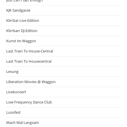
Just Can't GEt Enough
KJK Sandgasse
Klirrbar Live Edition
Klirrbarr DJ-Edition
Kunst im Waggon
Last Train To House-Central
Last Train To Housecentral
Lesung
Liberation Movies @ Waggon
Livekonzert
Low Frequency Dance Club
Lusofest
Mach Mal Langsam