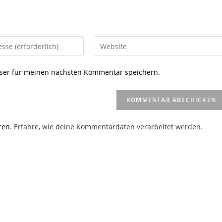
Gib
deine
Website-
ser für meinen nächsten Kommentar speichern.
URL
ein
(optional)
en
ren.
Erfahre, wie deine Kommentardaten verarbeitet werden.