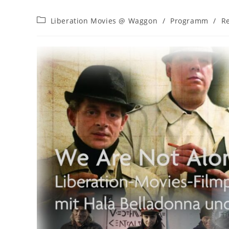
Beitrags-
Liberation Movies @ Waggon
/
Programm
/
R
Kategorie: