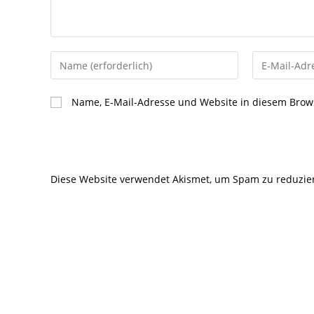
Gib
Gib
deinen
deine
Namen
E-
Name, E-Mail-Adresse und Website in diesem Brow
oder
Mail-
Benutzernamen
Adresse
zum
zum
Kommentieren
Kommentier
Diese Website verwendet Akismet, um Spam zu reduzie
ein
ein