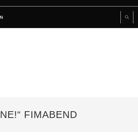
RN
ONE!“ FIMABEND