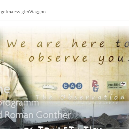
egelmaessigImWaggon