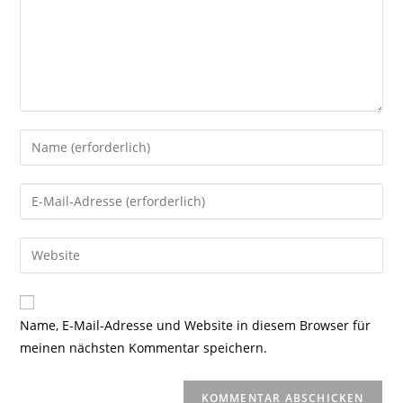
Gib
deinen
Namen
Gib
oder
deine
Benutzernamen
E-
Gib
zum
Mail-
deine
Kommentieren
Adresse
Website-
ein
zum
URL
Name, E-Mail-Adresse und Website in diesem Browser für
Kommentieren
ein
meinen nächsten Kommentar speichern.
ein
(optional)