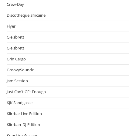
Crew-Day
Discothèque africaine
Flyer
Gleisbrett
Gleisbrett
Grin Cargo
GroovySoundz
Jam Session
Just Can't GEt Enough
KJK Sandgasse
Klirrbar Live Edition
Klirrbarr DJ-Edition
Kunst im Waggon