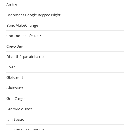
Archiv
Bashment Boogie Reggae Night
BendMakeChange
Commons Café DRP
Crew-Day
Discothèque africaine
Flyer
Gleisbrett
Gleisbrett
Grin Cargo
GroovySoundz
Jam Session
Just Can't GEt Enough