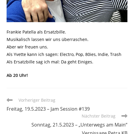
Frankie Patella als Ersatzbille.
Musikalisch lassen wir uns überraschen.
Aber wir freuen uns.
Als Yvette kann ich sagen: Electro, Pop, 80ies, Indie, Trash
Als Ersatzbille sag ich mal: Da geht Einiges.
Ab 20 Uhr!
Weitere
Vorheriger Beitrag
Artikel
Freitag, 19.5.2023 – Jam Session #139
ansehen
Nächster Beitrag
Sonntag, 21.5.2023 – „Unterwegs am Main“
Vernissage Petra KB