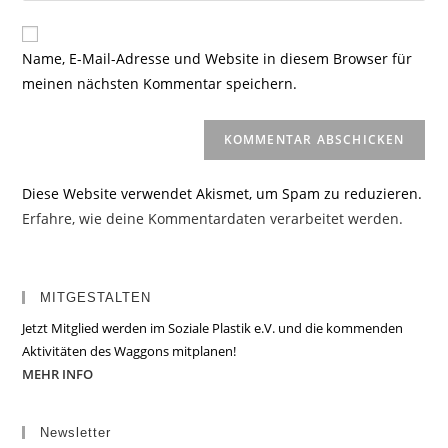
Kommentieren
Adresse
Website-
ein
zum
URL
Name, E-Mail-Adresse und Website in diesem Browser für
Kommentieren
ein
meinen nächsten Kommentar speichern.
ein
(optional)
Diese Website verwendet Akismet, um Spam zu reduzieren.
Erfahre, wie deine Kommentardaten verarbeitet werden.
MITGESTALTEN
Jetzt Mitglied werden im Soziale Plastik e.V. und die kommenden
Aktivitäten des Waggons mitplanen!
MEHR INFO
Newsletter