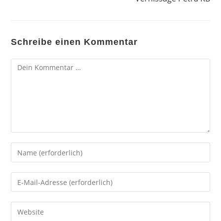
Schreibe einen Kommentar
Kommentar
Gib
deinen
Namen
Gib
oder
deine
Benutzernamen
E-
Gib
zum
Mail-
deine