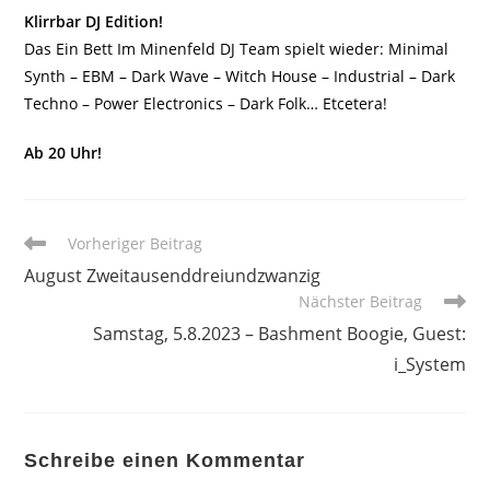
Klirrbar DJ Edition!
Das Ein Bett Im Minenfeld DJ Team spielt wieder: Minimal
Synth – EBM – Dark Wave – Witch House – Industrial – Dark
Techno – Power Electronics – Dark Folk… Etcetera!
Ab 20 Uhr!
Weitere
Vorheriger Beitrag
Artikel
August Zweitausenddreiundzwanzig
ansehen
Nächster Beitrag
Samstag, 5.8.2023 – Bashment Boogie, Guest:
i_System
Schreibe einen Kommentar