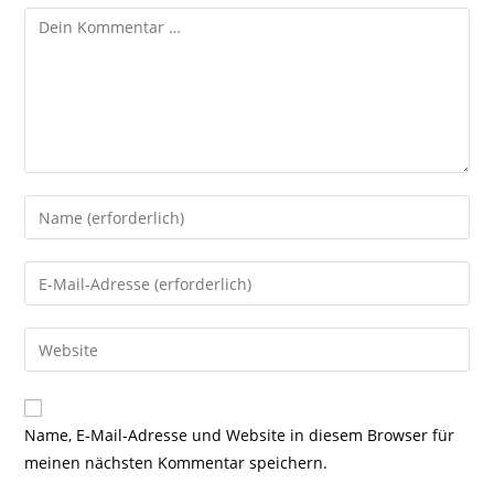
Kommentar
Gib
deinen
Namen
Gib
oder
deine
Benutzernamen
E-
Gib
zum
Mail-
deine
Kommentieren
Adresse
Website-
ein
zum
URL
Name, E-Mail-Adresse und Website in diesem Browser für
Kommentieren
ein
meinen nächsten Kommentar speichern.
ein
(optional)