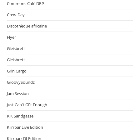
Commons Café DRP
Crew-Day
Discothèque africaine
Flyer
Gleisbrett
Gleisbrett
Grin Cargo
GroovySoundz
Jam Session
Just Can't GEt Enough
KJK Sandgasse
Klirrbar Live Edition
Klirrbarr DJ-Edition