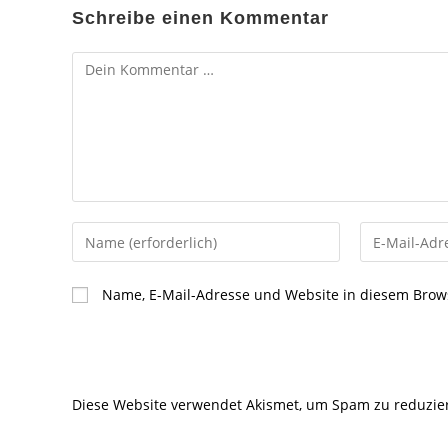
Schreibe einen Kommentar
Kommentar
Gib
Gib
deinen
deine
Namen
E-
Name, E-Mail-Adresse und Website in diesem Brow
oder
Mail-
Benutzernamen
Adresse
zum
zum
Kommentieren
Kommentier
Diese Website verwendet Akismet, um Spam zu reduzie
ein
ein