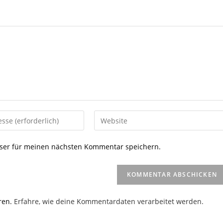
Gib
deine
Website-
ser für meinen nächsten Kommentar speichern.
URL
ein
(optional)
en
ren.
Erfahre, wie deine Kommentardaten verarbeitet werden.