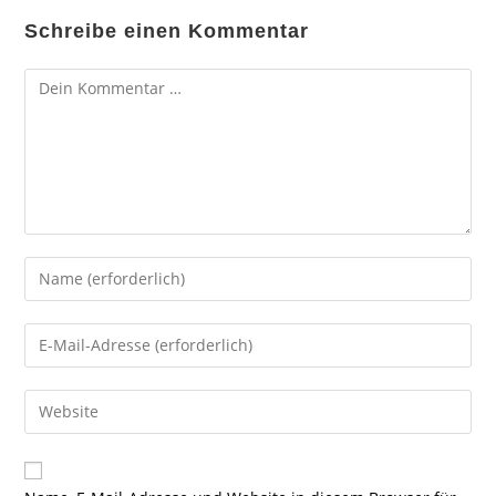
Schreibe einen Kommentar
Kommentar
Gib
deinen
Namen
Gib
oder
deine
Benutzernamen
E-
Gib
zum
Mail-
deine
Kommentieren
Adresse
Website-
ein
zum
URL