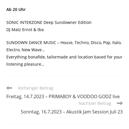
Ab 20 Uhr
SONIC INTERZONE Deep Sundowner Edition
DJ Matz Ernst & tba
SUNDOWN DANCE MUSIC – House, Techno, Disco, Pop, Italo,
Electro, New Wave…
Everything bonafide, tailormade and location based for your
listening pleasure…
Weitere
Vorheriger Beitrag
Artikel
Freitag, 14.7.2023 – PRIMABOY & VOODOO GODZ live
ansehen
Nächster Beitrag
Sonntag, 16.7.2023 – Akustik Jam Session Juli 23