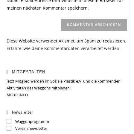
Name, E-Mail-Adresse und Website in diesem Browser für
Kommentieren
ein
meinen nächsten Kommentar speichern.
ein
(optional)
Diese Website verwendet Akismet, um Spam zu reduzieren.
Erfahre, wie deine Kommentardaten verarbeitet werden.
MITGESTALTEN
Jetzt Mitglied werden im Soziale Plastik e.V. und die kommenden
Aktivitäten des Waggons mitplanen!
MEHR INFO
Newsletter
Waggonprogramm
Vereinsnewsletter