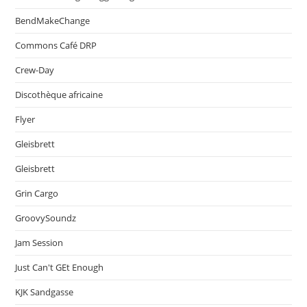
BendMakeChange
Commons Café DRP
Crew-Day
Discothèque africaine
Flyer
Gleisbrett
Gleisbrett
Grin Cargo
GroovySoundz
Jam Session
Just Can't GEt Enough
KJK Sandgasse