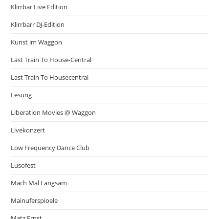
Klirrbar Live Edition
Klirrbarr DJ-Edition
Kunst im Waggon
Last Train To House-Central
Last Train To Housecentral
Lesung
Liberation Movies @ Waggon
Livekonzert
Low Frequency Dance Club
Lusofest
Mach Mal Langsam
Mainuferspioele
Matz Ernst