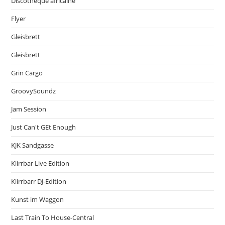
Discothèque africaine
Flyer
Gleisbrett
Gleisbrett
Grin Cargo
GroovySoundz
Jam Session
Just Can't GEt Enough
KJK Sandgasse
Klirrbar Live Edition
Klirrbarr DJ-Edition
Kunst im Waggon
Last Train To House-Central