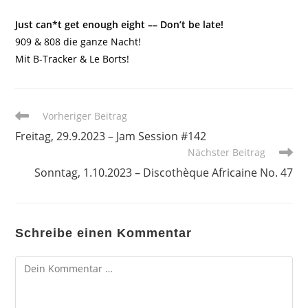
Just can*t get enough eight –– Don’t be late!
909 & 808 die ganze Nacht!
Mit B-Tracker & Le Borts!
Weitere
Vorheriger Beitrag
Artikel
Freitag, 29.9.2023 – Jam Session #142
ansehen
Nächster Beitrag
Sonntag, 1.10.2023 – Discothèque Africaine No. 47
Schreibe einen Kommentar
Kommentar