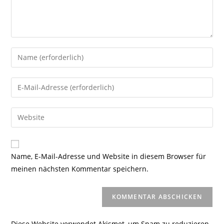
Gib
deinen
Namen
Gib
oder
deine
Benutzernamen
E-
Gib
zum
Mail-
deine
Kommentieren
Adresse
Website-
ein
zum
URL
Name, E-Mail-Adresse und Website in diesem Browser für
Kommentieren
ein
meinen nächsten Kommentar speichern.
ein
(optional)
Diese Website verwendet Akismet, um Spam zu reduzieren.