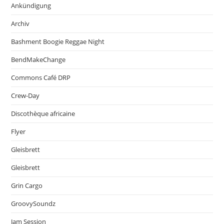
Ankündigung
Archiv
Bashment Boogie Reggae Night
BendMakeChange
Commons Café DRP
Crew-Day
Discothèque africaine
Flyer
Gleisbrett
Gleisbrett
Grin Cargo
GroovySoundz
Jam Session