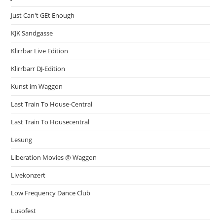
Just Can't GEt Enough
KJK Sandgasse
Klirrbar Live Edition
Klirrbarr DJ-Edition
Kunst im Waggon
Last Train To House-Central
Last Train To Housecentral
Lesung
Liberation Movies @ Waggon
Livekonzert
Low Frequency Dance Club
Lusofest