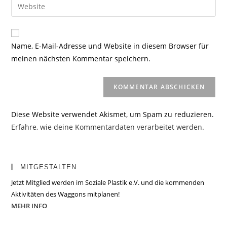
Gib
zum
Mail-
deine
Kommentieren
Adresse
Website-
ein
zum
URL
Name, E-Mail-Adresse und Website in diesem Browser für
Kommentieren
ein
meinen nächsten Kommentar speichern.
ein
(optional)
Diese Website verwendet Akismet, um Spam zu reduzieren.
Erfahre, wie deine Kommentardaten verarbeitet werden.
MITGESTALTEN
Jetzt Mitglied werden im Soziale Plastik e.V. und die kommenden
Aktivitäten des Waggons mitplanen!
MEHR INFO