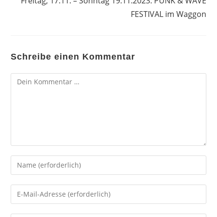
Freitag, 17.11. – Sonntag 19.11.2023: PUNK & WAVE
FESTIVAL im Waggon
Schreibe einen Kommentar
Kommentar
Gib
deinen
Namen
Gib
oder
deine
Benutzernamen
E-