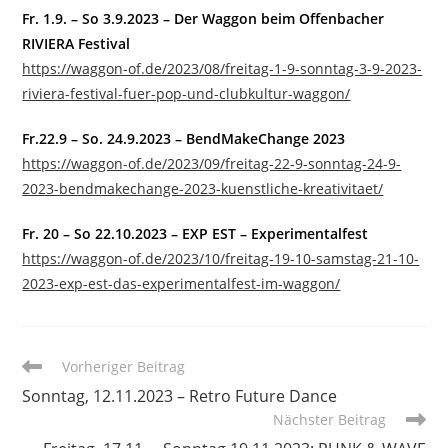
Fr. 1.9. – So 3.9.2023 – Der Waggon beim Offenbacher
RIVIERA Festival
https://waggon-of.de/2023/08/freitag-1-9-sonntag-3-9-2023-
riviera-festival-fuer-pop-und-clubkultur-waggon/
Fr.22.9 – So. 24.9.2023 – BendMakeChange 2023
https://waggon-of.de/2023/09/freitag-22-9-sonntag-24-9-
2023-bendmakechange-2023-kuenstliche-kreativitaet/
Fr. 20 – So 22.10.2023 – EXP EST – Experimentalfest
https://waggon-of.de/2023/10/freitag-19-10-samstag-21-10-
2023-exp-est-das-experimentalfest-im-waggon/
Weitere
Vorheriger Beitrag
Artikel
Sonntag, 12.11.2023 – Retro Future Dance
ansehen
Nächster Beitrag