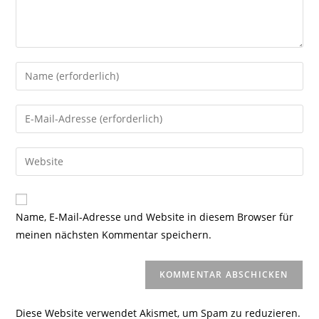
Gib
deinen
Namen
Gib
oder
deine
Benutzernamen
E-
Gib
zum
Mail-
deine
Kommentieren
Adresse
Website-
ein
zum
URL
Name, E-Mail-Adresse und Website in diesem Browser für
Kommentieren
ein
meinen nächsten Kommentar speichern.
ein
(optional)
Diese Website verwendet Akismet, um Spam zu reduzieren.