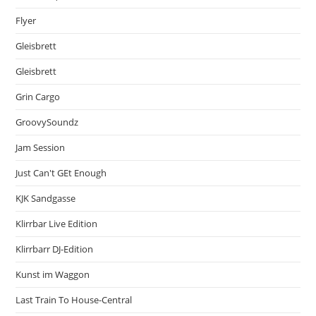
Flyer
Gleisbrett
Gleisbrett
Grin Cargo
GroovySoundz
Jam Session
Just Can't GEt Enough
KJK Sandgasse
Klirrbar Live Edition
Klirrbarr DJ-Edition
Kunst im Waggon
Last Train To House-Central