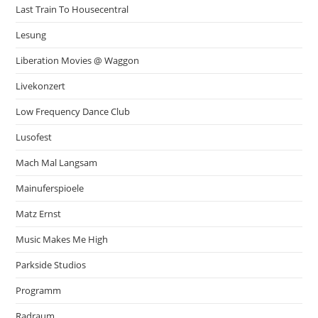
Last Train To Housecentral
Lesung
Liberation Movies @ Waggon
Livekonzert
Low Frequency Dance Club
Lusofest
Mach Mal Langsam
Mainuferspioele
Matz Ernst
Music Makes Me High
Parkside Studios
Programm
Radraum