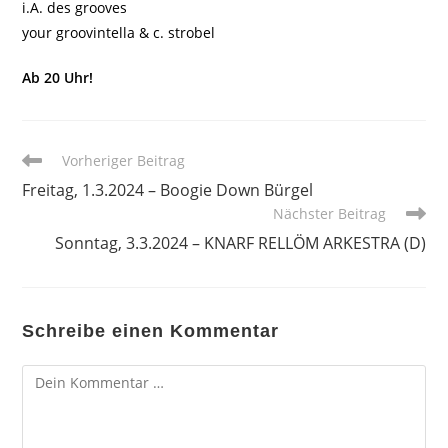
i.A. des grooves
your groovintella & c. strobel
Ab 20 Uhr!
Weitere
Vorheriger Beitrag
Artikel
Freitag, 1.3.2024 – Boogie Down Bürgel
ansehen
Nächster Beitrag
Sonntag, 3.3.2024 – KNARF RELLÖM ARKESTRA (D)
Schreibe einen Kommentar
Kommentar