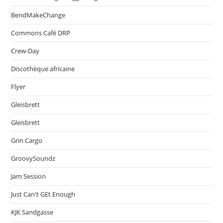
BendMakeChange
Commons Café DRP
Crew-Day
Discothèque africaine
Flyer
Gleisbrett
Gleisbrett
Grin Cargo
GroovySoundz
Jam Session
Just Can't GEt Enough
KJK Sandgasse