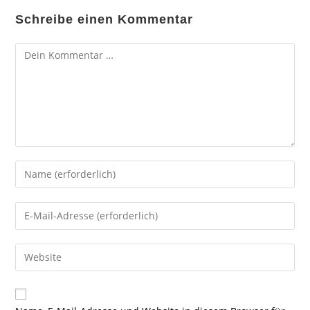
Schreibe einen Kommentar
Kommentar
Gib
deinen
Namen
Gib
oder
deine
Benutzernamen
E-
Gib
zum
Mail-
deine
Kommentieren
Adresse
Website-
ein
zum
URL