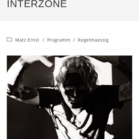
INTERZONE
Beitrags-
Matz Ernst
/
Programm
/
Regelmaessig
Kategorie: