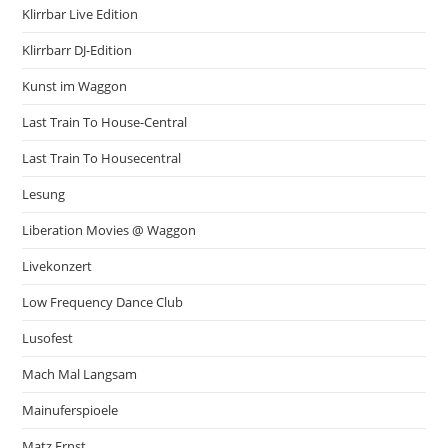
Klirrbar Live Edition
Klirrbarr DJ-Edition
Kunst im Waggon
Last Train To House-Central
Last Train To Housecentral
Lesung
Liberation Movies @ Waggon
Livekonzert
Low Frequency Dance Club
Lusofest
Mach Mal Langsam
Mainuferspioele
Matz Ernst