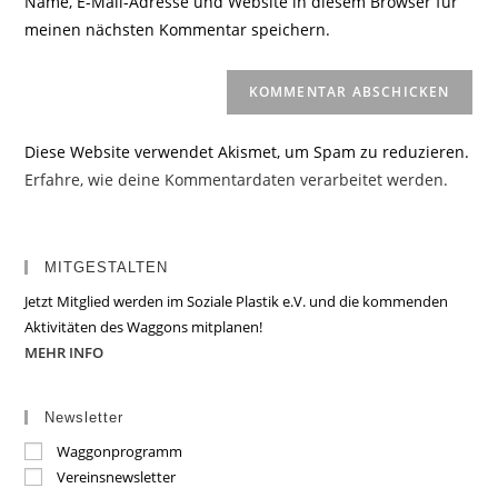
Name, E-Mail-Adresse und Website in diesem Browser für
Kommentieren
ein
meinen nächsten Kommentar speichern.
ein
(optional)
Diese Website verwendet Akismet, um Spam zu reduzieren.
Erfahre, wie deine Kommentardaten verarbeitet werden.
MITGESTALTEN
Jetzt Mitglied werden im Soziale Plastik e.V. und die kommenden
Aktivitäten des Waggons mitplanen!
MEHR INFO
Newsletter
Waggonprogramm
Vereinsnewsletter