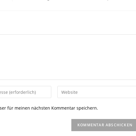
Gib
deine
Website-
ser für meinen nächsten Kommentar speichern.
URL
ein
(optional)
en