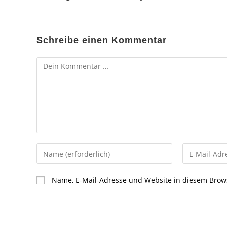
Schreibe einen Kommentar
Kommentar
Gib
Gib
deinen
deine
Namen
E-
Name, E-Mail-Adresse und Website in diesem Brow
oder
Mail-
Benutzernamen
Adresse
zum
zum
Kommentieren
Kommentier