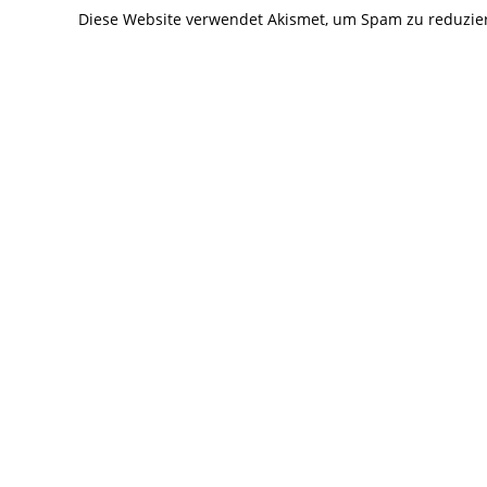
Diese Website verwendet Akismet, um Spam zu reduzie
ein
ein