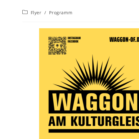
Beitrags-
Flyer
/
Programm
Kategorie: