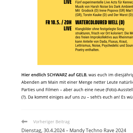
Hier endlich SCHWARZ auf GELB
, was euch im diesjähr
Abenden am Main mit einer Menge netter Leute natürli
Parties und Filmen – aber auch eine neue (Foto)-Ausst
(?). Da kommt einiges auf uns zu – seht’s euch an! Es w
Weitere
Vorheriger Beitrag
Artikel
Dienstag, 30.4.2024 – Mandy Techno Rave 2024
ansehen