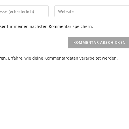
Gib
deine
Website-
ser für meinen nächsten Kommentar speichern.
URL
ein
(optional)
en
ren.
Erfahre, wie deine Kommentardaten verarbeitet werden.