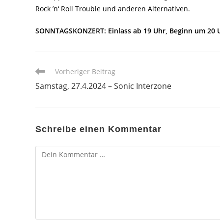
Rock ’n‘ Roll Trouble und anderen Alternativen.
SONNTAGSKONZERT: Einlass ab 19 Uhr, Beginn um 20 Uh
Weitere
Vorheriger Beitrag
Artikel
Samstag, 27.4.2024 – Sonic Interzone
ansehen
Schreibe einen Kommentar
Kommentar