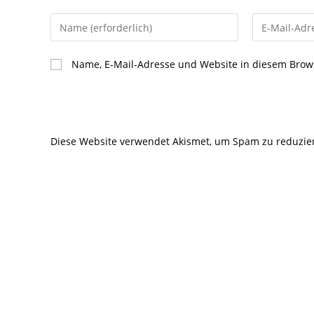
Gib
Gib
deinen
deine
Namen
E-
Name, E-Mail-Adresse und Website in diesem Brow
oder
Mail-
Benutzernamen
Adresse
zum
zum
Kommentieren
Kommentier
Diese Website verwendet Akismet, um Spam zu reduzie
ein
ein