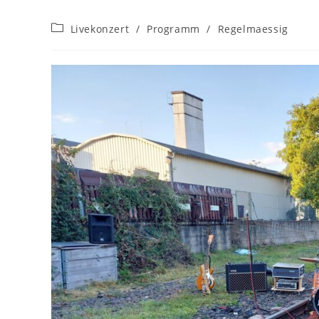
Beitrags-
Livekonzert
/
Programm
/
Regelmaessig
Kategorie: