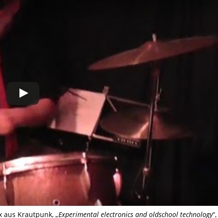
x aus Krautpunk, „
Experimental electronics and oldschool technology
“,