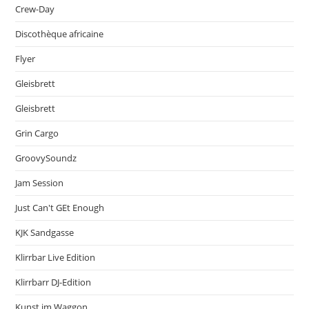
Crew-Day
Discothèque africaine
Flyer
Gleisbrett
Gleisbrett
Grin Cargo
GroovySoundz
Jam Session
Just Can't GEt Enough
KJK Sandgasse
Klirrbar Live Edition
Klirrbarr DJ-Edition
Kunst im Waggon