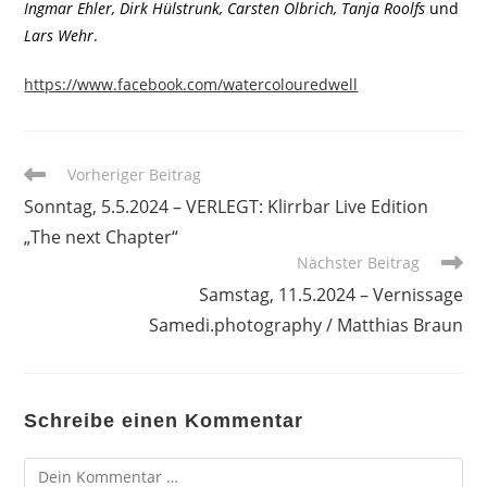
Ingmar Ehler, Dirk Hülstrunk, Carsten Olbrich, Tanja Roolfs
und
Lars Wehr
.
https://www.facebook.com/watercolouredwell
Weitere
Vorheriger Beitrag
Artikel
Sonntag, 5.5.2024 – VERLEGT: Klirrbar Live Edition
ansehen
„The next Chapter“
Nächster Beitrag
Samstag, 11.5.2024 – Vernissage
Samedi.photography / Matthias Braun
Schreibe einen Kommentar
Kommentar