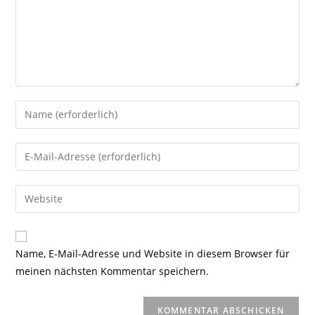
Gib
deinen
Namen
Gib
oder
deine
Benutzernamen
E-
Gib
zum
Mail-
deine
Kommentieren
Adresse
Website-
ein
zum
URL
Name, E-Mail-Adresse und Website in diesem Browser für
Kommentieren
ein
meinen nächsten Kommentar speichern.
ein
(optional)