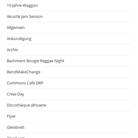
15-Jahre-Waggon
Akustik Jam Session
Allgemein
Ankündigung
Archiv
Bashment Boogie Reggae Night
BendMakeChange
Commons Café DRP
Crew-Day
Discothèque africaine
Flyer
Gleisbrett