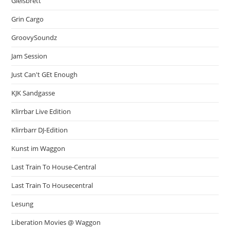
Gleisbrett
Grin Cargo
GroovySoundz
Jam Session
Just Can't GEt Enough
KJK Sandgasse
Klirrbar Live Edition
Klirrbarr DJ-Edition
Kunst im Waggon
Last Train To House-Central
Last Train To Housecentral
Lesung
Liberation Movies @ Waggon