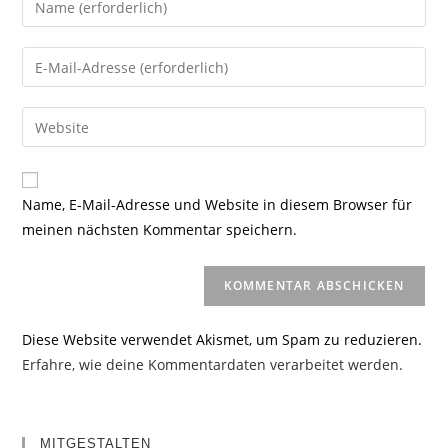
deinen
Namen
Gib
oder
deine
Benutzernamen
E-
Gib
zum
Mail-
deine
Kommentieren
Adresse
Website-
ein
zum
URL
Name, E-Mail-Adresse und Website in diesem Browser für
Kommentieren
ein
meinen nächsten Kommentar speichern.
ein
(optional)
Diese Website verwendet Akismet, um Spam zu reduzieren.
Erfahre, wie deine Kommentardaten verarbeitet werden.
MITGESTALTEN