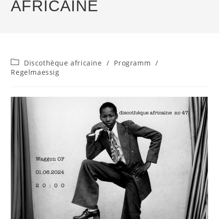
AFRICAINE
Beitrags-
Discothèque africaine
/
Programm
/
Kategorie:
Regelmaessig