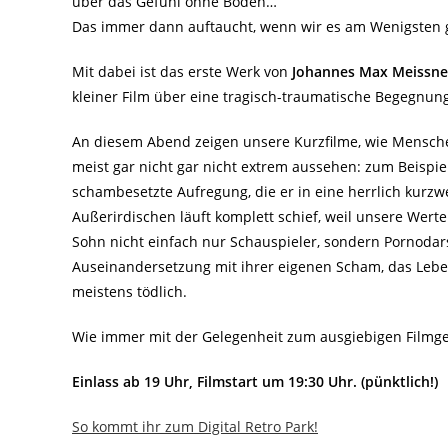
über das Gefühl ohne Boden…
Das immer dann auftaucht, wenn wir es am Wenigsten
Mit dabei ist das erste Werk von
Johannes Max Meissner 
kleiner Film über eine tragisch-traumatische Begegnung
An diesem Abend zeigen unsere Kurzfilme, wie Mensche
meist gar nicht gar nicht extrem aussehen: zum Beispie
schambesetzte Aufregung, die er in eine herrlich kurz
Außerirdischen läuft komplett schief, weil unsere Werte
Sohn nicht einfach nur Schauspieler, sondern Pornodarst
Auseinandersetzung mit ihrer eigenen Scham, das Leb
meistens tödlich.
Wie immer mit der Gelegenheit zum ausgiebigen Filmg
Einlass ab 19 Uhr, Filmstart um 19:30 Uhr. (pünktlich!)
So kommt ihr zum Digital Retro Park!