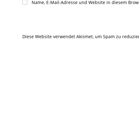
Name, E-Mail-Adresse und Website in diesem Brow
oder
Mail-
Benutzernamen
Adresse
zum
zum
Kommentieren
Kommentier
Diese Website verwendet Akismet, um Spam zu reduzie
ein
ein