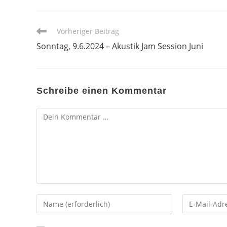
Weitere
Vorheriger Beitrag
Artikel
Sonntag, 9.6.2024 – Akustik Jam Session Juni
ansehen
Schreibe einen Kommentar
Kommentar
Gib
Gib
deinen
deine
Namen
E-