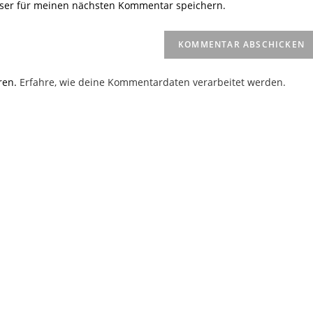
ser für meinen nächsten Kommentar speichern.
URL
ein
(optional)
en
ren.
Erfahre, wie deine Kommentardaten verarbeitet werden.