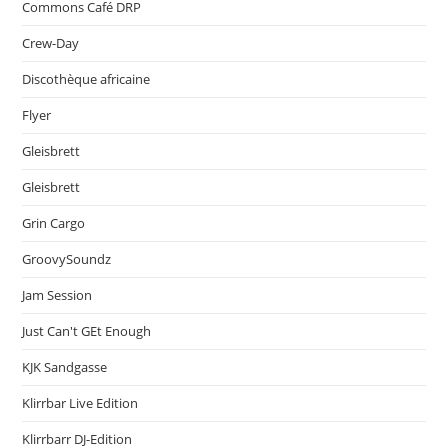
Commons Café DRP
Crew-Day
Discothèque africaine
Flyer
Gleisbrett
Gleisbrett
Grin Cargo
GroovySoundz
Jam Session
Just Can't GEt Enough
KJK Sandgasse
Klirrbar Live Edition
Klirrbarr DJ-Edition