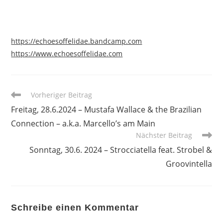
https://echoesoffelidae.bandcamp.com
https://www.echoesoffelidae.com
Weitere
Vorheriger Beitrag
Artikel
Freitag, 28.6.2024 – Mustafa Wallace & the Brazilian
ansehen
Connection – a.k.a. Marcello’s am Main
Nächster Beitrag
Sonntag, 30.6. 2024 – Strocciatella feat. Strobel &
Groovintella
Schreibe einen Kommentar