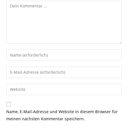
Kommentar
Gib
deinen
Namen
Gib
oder
deine
Benutzernamen
E-
Gib
zum
Mail-
deine
Kommentieren
Adresse
Website-
ein
zum
URL
Name, E-Mail-Adresse und Website in diesem Browser für
Kommentieren
ein
meinen nächsten Kommentar speichern.
ein
(optional)