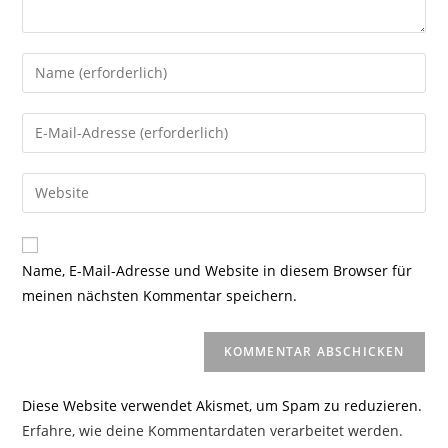
Gib
deinen
Namen
Gib
oder
deine
Benutzernamen
E-
Gib
zum
Mail-
deine
Kommentieren
Adresse
Website-
ein
zum
URL
Name, E-Mail-Adresse und Website in diesem Browser für
Kommentieren
ein
meinen nächsten Kommentar speichern.
ein
(optional)
Diese Website verwendet Akismet, um Spam zu reduzieren.
Erfahre, wie deine Kommentardaten verarbeitet werden.