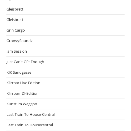
Gleisbrett
Gleisbrett
Grin Cargo
GroovySoundz
Jam Session
Just Can't GEt Enough
KJK Sandgasse
Klirrbar Live Edition
Klirrbarr DJ-Edition
Kunst im Waggon
Last Train To House-Central
Last Train To Housecentral