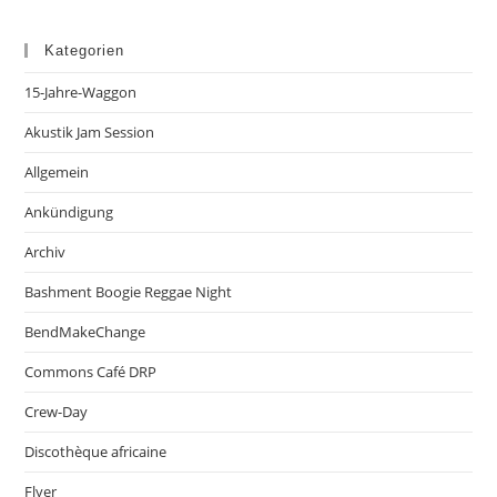
Kategorien
15-Jahre-Waggon
Akustik Jam Session
Allgemein
Ankündigung
Archiv
Bashment Boogie Reggae Night
BendMakeChange
Commons Café DRP
Crew-Day
Discothèque africaine
Flyer