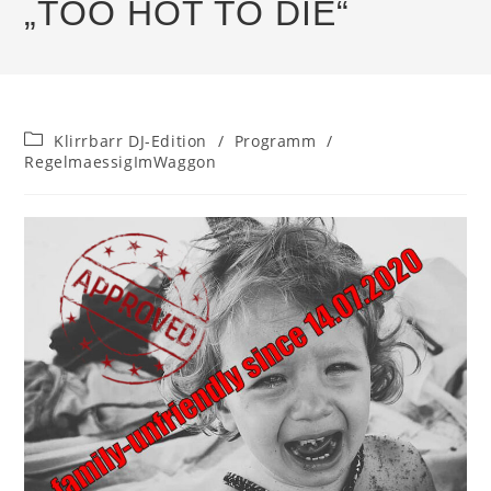
„TOO HOT TO DIE“
Beitrags-
Klirrbarr DJ-Edition
/
Programm
/
Kategorie:
RegelmaessigImWaggon