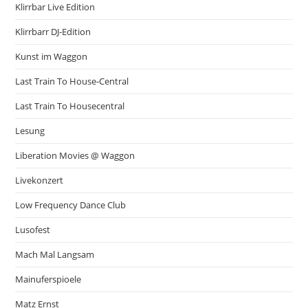
Klirrbar Live Edition
Klirrbarr DJ-Edition
Kunst im Waggon
Last Train To House-Central
Last Train To Housecentral
Lesung
Liberation Movies @ Waggon
Livekonzert
Low Frequency Dance Club
Lusofest
Mach Mal Langsam
Mainuferspioele
Matz Ernst