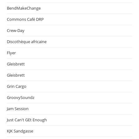
BendMakeChange
Commons Café DRP
Crew-Day
Discothèque africaine
Flyer
Gleisbrett
Gleisbrett
Grin Cargo
GroovySoundz
Jam Session
Just Can't GEt Enough
KJK Sandgasse