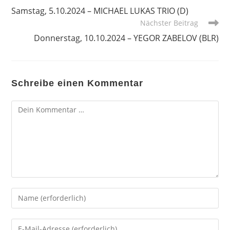
Artikel
Samstag, 5.10.2024 – MICHAEL LUKAS TRIO (D)
ansehen
Nächster Beitrag
Donnerstag, 10.10.2024 – YEGOR ZABELOV (BLR)
Schreibe einen Kommentar
Kommentar
Gib
deinen
Namen
Gib