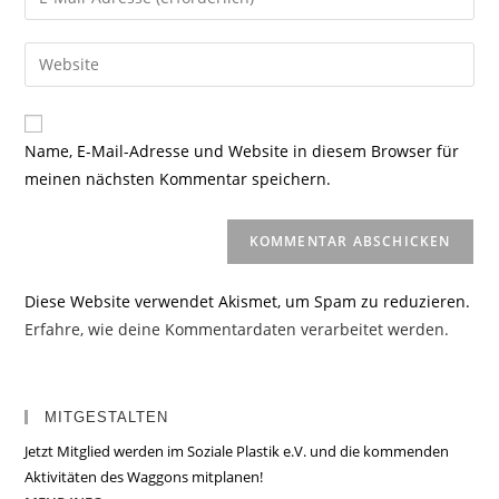
oder
deine
Benutzernamen
E-
Gib
zum
Mail-
deine
Kommentieren
Adresse
Website-
ein
zum
URL
Name, E-Mail-Adresse und Website in diesem Browser für
Kommentieren
ein
meinen nächsten Kommentar speichern.
ein
(optional)
Diese Website verwendet Akismet, um Spam zu reduzieren.
Erfahre, wie deine Kommentardaten verarbeitet werden.
MITGESTALTEN
Jetzt Mitglied werden im Soziale Plastik e.V. und die kommenden
Aktivitäten des Waggons mitplanen!