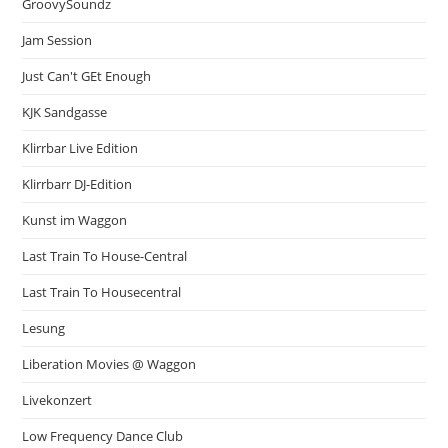
GroovySoundz
Jam Session
Just Can't GEt Enough
KJK Sandgasse
Klirrbar Live Edition
Klirrbarr DJ-Edition
Kunst im Waggon
Last Train To House-Central
Last Train To Housecentral
Lesung
Liberation Movies @ Waggon
Livekonzert
Low Frequency Dance Club