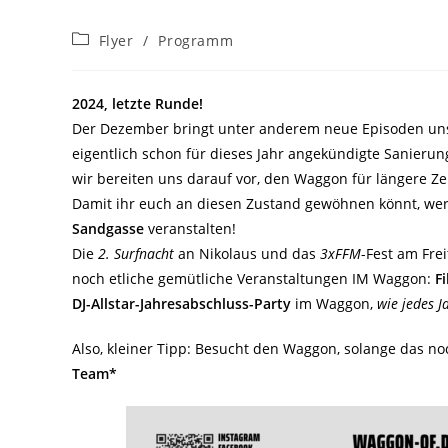
Beitrags-
Flyer
/
Programm
Kategorie:
2024, letzte Runde!
Der Dezember bringt unter anderem neue Episoden uns
eigentlich schon für dieses Jahr angekündigte Sanier
wir bereiten uns darauf vor, den Waggon für längere Z
Damit ihr euch an diesen Zustand gewöhnen könnt, we
Sandgasse
veranstalten!
Die
2. Surfnacht
an Nikolaus und das
3xFFM
-Fest am Fre
noch etliche gemütliche Veranstaltungen IM Waggon:
F
DJ-Allstar-Jahresabschluss-Party
im Waggon,
wie jedes 
Also, kleiner Tipp: Besucht den Waggon, solange das no
Team*