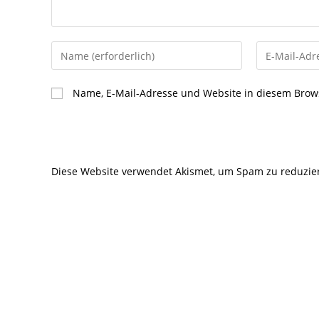
Gib
Gib
deinen
deine
Namen
E-
Name, E-Mail-Adresse und Website in diesem Brow
oder
Mail-
Benutzernamen
Adresse
zum
zum
Kommentieren
Kommentier
Diese Website verwendet Akismet, um Spam zu reduzie
ein
ein