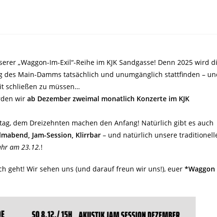
erer „Waggon-Im-Exil“-Reihe im KJK Sandgasse! Denn 2025 wird d
ung des Main-Damms tatsächlich und unumgänglich stattfinden – un
eit schließen zu müssen…
rden wir
ab Dezember zweimal monatlich Konzerte im KJK
itag, dem Dreizehnten machen den Anfang! Natürlich gibt es auch
ilmabend, Jam-Session, Klirrbar
– und natürlich unsere traditionell
Jahr am 23.12.
!
ch geht! Wir sehen uns (und darauf freun wir uns!), euer
*Waggon