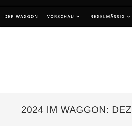
Zum
Inhalt
DER WAGGON
VORSCHAU
REGELMÄSSIG
springen
2024 IM WAGGON: DE