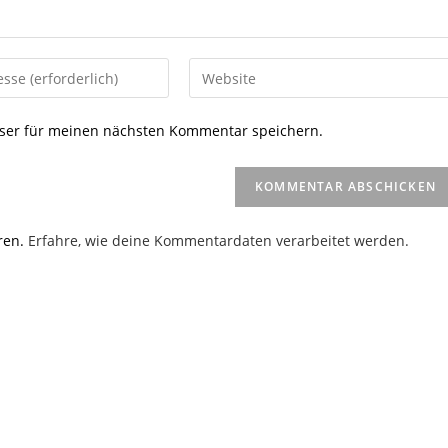
Gib
deine
Website-
ser für meinen nächsten Kommentar speichern.
URL
ein
(optional)
en
ren.
Erfahre, wie deine Kommentardaten verarbeitet werden.