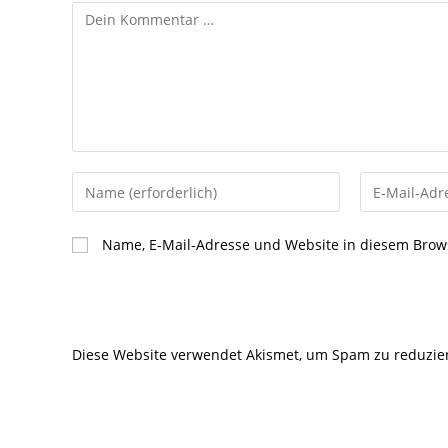
Kommentar
Gib
Gib
deinen
deine
Namen
E-
Name, E-Mail-Adresse und Website in diesem Brow
oder
Mail-
Benutzernamen
Adresse
zum
zum
Kommentieren
Kommentier
Diese Website verwendet Akismet, um Spam zu reduzie
ein
ein