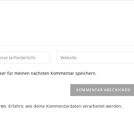
Gib
deine
Website-
ser für meinen nächsten Kommentar speichern.
URL
ein
(optional)
en
ren.
Erfahre, wie deine Kommentardaten verarbeitet werden.