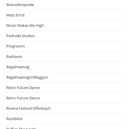
Mainuferspioele
Matz Ernst
Music Makes Me High
Parkside Studios
Programm
Radraum
Regelmaessig
RegelmaessigImWaggon
Retro Future Dance
Retro Future Dance
Riviera Festival Offenbach
Rückblick
Ruff In The Jungle