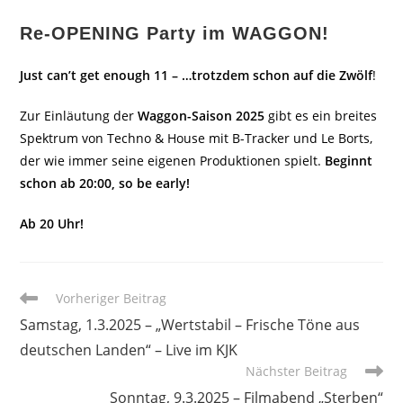
Re-OPENING Party im WAGGON!
Just can’t get enough 11 – …trotzdem schon auf die Zwölf
!
Zur Einläutung der
Waggon-Saison 2025
gibt es ein breites
Spektrum von Techno & House mit B-Tracker und Le Borts,
der wie immer seine eigenen Produktionen spielt.
Beginnt
schon ab 20:00, so be early!
Ab 20 Uhr!
Weitere
Vorheriger Beitrag
Artikel
Samstag, 1.3.2025 – „Wertstabil – Frische Töne aus
ansehen
deutschen Landen“ – Live im KJK
Nächster Beitrag
Sonntag, 9.3.2025 – Filmabend „Sterben“