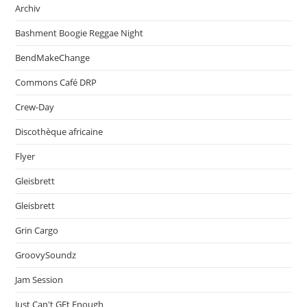
Archiv
Bashment Boogie Reggae Night
BendMakeChange
Commons Café DRP
Crew-Day
Discothèque africaine
Flyer
Gleisbrett
Gleisbrett
Grin Cargo
GroovySoundz
Jam Session
Just Can't GEt Enough