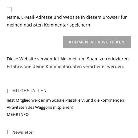
Adresse
Website-
ein
zum
URL
Name, E-Mail-Adresse und Website in diesem Browser für
Kommentieren
ein
meinen nächsten Kommentar speichern.
ein
(optional)
Diese Website verwendet Akismet, um Spam zu reduzieren.
Erfahre, wie deine Kommentardaten verarbeitet werden.
MITGESTALTEN
Jetzt Mitglied werden im Soziale Plastik e.V. und die kommenden
Aktivitäten des Waggons mitplanen!
MEHR INFO
Newsletter