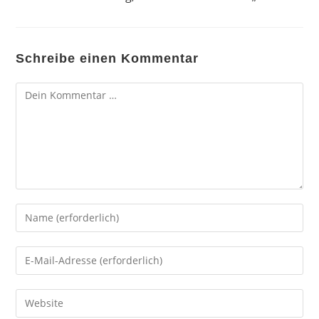
Schreibe einen Kommentar
Kommentar
Gib
deinen
Namen
Gib
oder
deine
Benutzernamen
E-
Gib
zum
Mail-
deine
Kommentieren