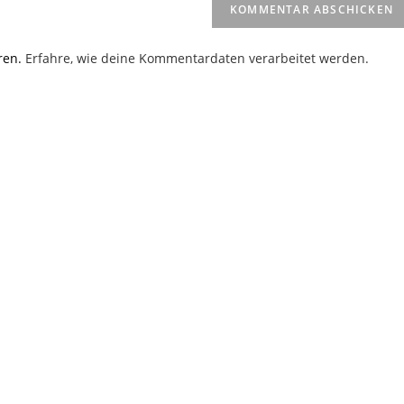
(optional)
en
ren.
Erfahre, wie deine Kommentardaten verarbeitet werden.