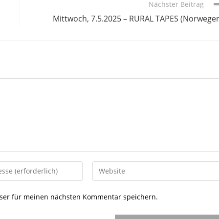
Nächster Beitrag
Mittwoch, 7.5.2025 – RURAL TAPES (Norwege
Gib
deine
Website-
ser für meinen nächsten Kommentar speichern.
URL
ein