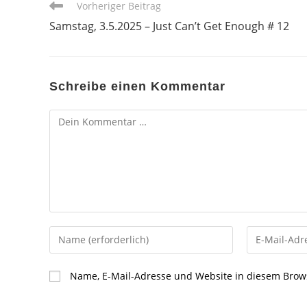
Weitere
Vorheriger Beitrag
Artikel
Samstag, 3.5.2025 – Just Can’t Get Enough # 12
ansehen
Schreibe einen Kommentar
Kommentar
Gib
Gib
deinen
deine
Namen
E-
Name, E-Mail-Adresse und Website in diesem Brow
oder
Mail-
Benutzernamen
Adresse