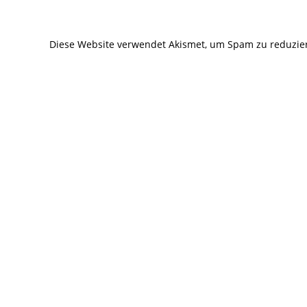
zum
zum
Kommentieren
Kommentier
Diese Website verwendet Akismet, um Spam zu reduzie
ein
ein