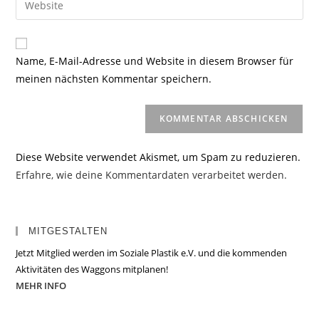
zum
Mail-
deine
Kommentieren
Adresse
Website-
ein
zum
URL
Name, E-Mail-Adresse und Website in diesem Browser für
Kommentieren
ein
meinen nächsten Kommentar speichern.
ein
(optional)
Diese Website verwendet Akismet, um Spam zu reduzieren.
Erfahre, wie deine Kommentardaten verarbeitet werden.
MITGESTALTEN
Jetzt Mitglied werden im Soziale Plastik e.V. und die kommenden
Aktivitäten des Waggons mitplanen!
MEHR INFO