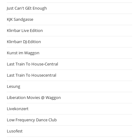
Just Can't GEt Enough
KJK Sandgasse
Klirrbar Live Edition
Klirrbarr DJ-Edition
Kunst im Waggon
Last Train To House-Central
Last Train To Housecentral
Lesung
Liberation Movies @ Waggon
Livekonzert
Low Frequency Dance Club
Lusofest