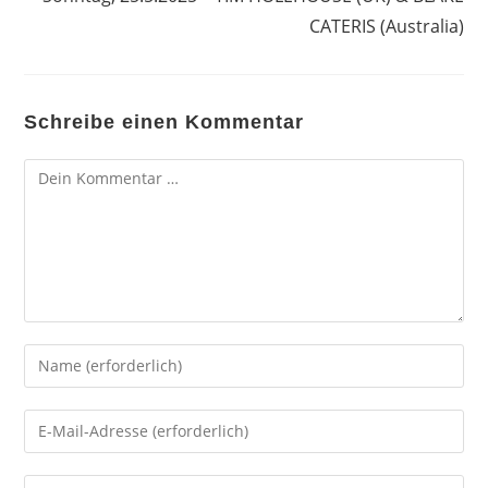
CATERIS (Australia)
Schreibe einen Kommentar
Kommentar
Gib
deinen
Namen
Gib
oder
deine
Benutzernamen
E-
Gib