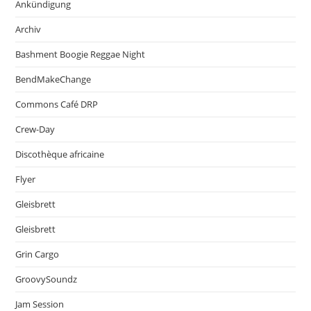
Ankündigung
Archiv
Bashment Boogie Reggae Night
BendMakeChange
Commons Café DRP
Crew-Day
Discothèque africaine
Flyer
Gleisbrett
Gleisbrett
Grin Cargo
GroovySoundz
Jam Session