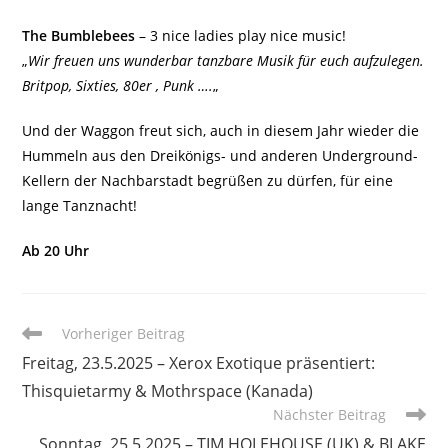
The Bumblebees
– 3 nice ladies play nice music!
„
Wir freuen uns wunderbar tanzbare Musik für euch aufzulegen.
Britpop, Sixties, 80er , Punk ….
„
Und der Waggon freut sich, auch in diesem Jahr wieder die
Hummeln aus den Dreikönigs- und anderen Underground-
Kellern der Nachbarstadt begrüßen zu dürfen, für eine
lange Tanznacht!
Ab 20 Uhr
Weitere
Vorheriger Beitrag
Artikel
Freitag, 23.5.2025 – Xerox Exotique präsentiert:
ansehen
Thisquietarmy & Mothrspace (Kanada)
Nächster Beitrag
Sonntag, 25.5.2025 – TIM HOLEHOUSE (UK) & BLAKE