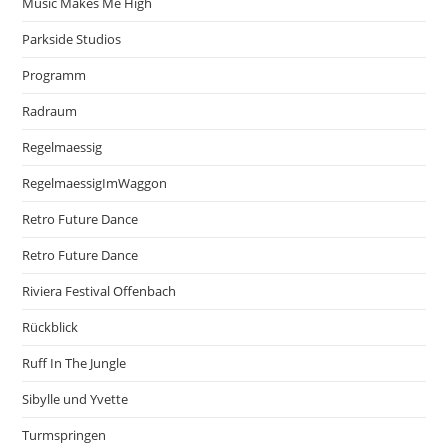
Music Makes Me High
Parkside Studios
Programm
Radraum
Regelmaessig
RegelmaessigImWaggon
Retro Future Dance
Retro Future Dance
Riviera Festival Offenbach
Rückblick
Ruff In The Jungle
Sibylle und Yvette
Turmspringen