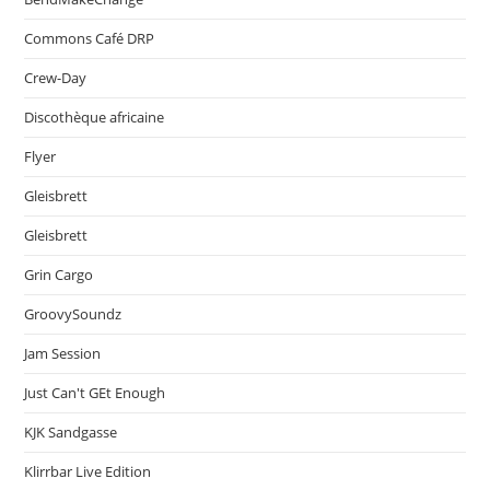
Commons Café DRP
Crew-Day
Discothèque africaine
Flyer
Gleisbrett
Gleisbrett
Grin Cargo
GroovySoundz
Jam Session
Just Can't GEt Enough
KJK Sandgasse
Klirrbar Live Edition