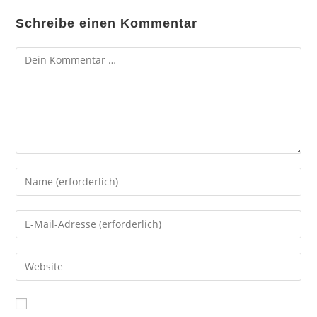
Schreibe einen Kommentar
Kommentar
Gib
deinen
Namen
Gib
oder
deine
Benutzernamen
E-
Gib
zum
Mail-
deine
Kommentieren
Adresse
Website-
ein
zum
URL