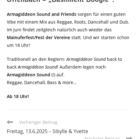
Armagiddeon Sound and Friends
sorgen für einen guten
Vibe mit einem Mix aus Reggae, Roots, Dancehall und Dub.
Im Juni findet zeitgleich natürlich auch wieder das
Mainuferfest/Fest der Vereine
statt. Und wir starten schon
um 18 Uhr!
Traditionell an den Reglern:
Armagiddeon Sound
back to
back
Armagiddeon Sound
! Außerdem legen noch
Armagiddeon Sound
(!) auf.
Reggae, Dancehall, Bass & more…
Ab 18 Uhr!
Weitere
Vorheriger Beitrag
Artikel
Freitag, 13.6.2025 – Sibylle & Yvette
ansehen
Nächster Beitrag