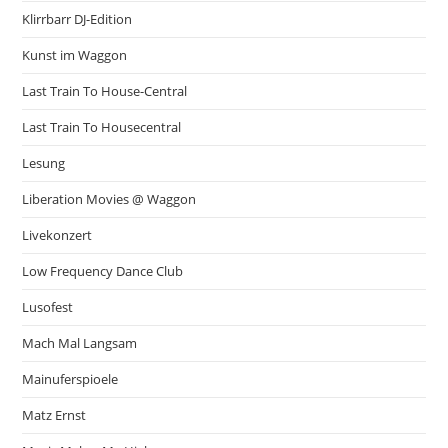
Klirrbarr DJ-Edition
Kunst im Waggon
Last Train To House-Central
Last Train To Housecentral
Lesung
Liberation Movies @ Waggon
Livekonzert
Low Frequency Dance Club
Lusofest
Mach Mal Langsam
Mainuferspioele
Matz Ernst