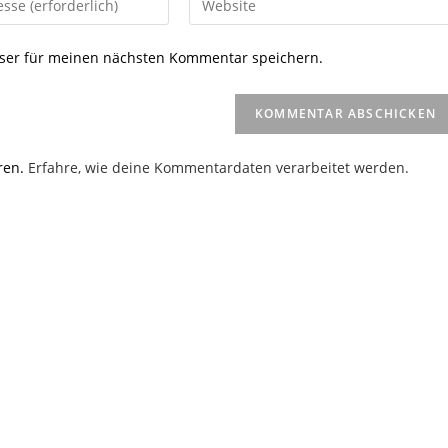
deine
Website-
ser für meinen nächsten Kommentar speichern.
URL
ein
(optional)
en
ren.
Erfahre, wie deine Kommentardaten verarbeitet werden.