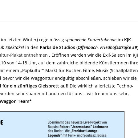
im letzten Winter) regelmässig
spannende Konzertabende
im
KJK
ub-Spektakel
in den
Parkside Studios (
Offenbach, Friedhofsstraße 59
ultur-Plakat entnehmen
. Eröffnen werden wir die Exil-Saison im KJ
10 von 14-18 Uhr, auf dem zahlreiche bildende Künstler:nnen ihr
t einem „Popkultur“-Markt für Bücher, Filme, Musik (Schallplatten
bevor wir die Waggontür endgültig abschließen, schieben wir sie
ür ein zünftiges Gleisbrett auf
! Die wirklich allerletzte Techno-
erden sehr spanennd und neu für uns – wir freuen uns sehr,
 Waggon Team*