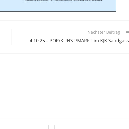
Nächster Beitrag
4.10.25 – POP/KUNST/MARKT im KJK Sandgas
Gib