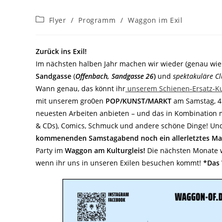
Beitrags-
Flyer
/
Programm
/
Waggon im Exil
Kategorie:
Zurück ins Exil!
Im nächsten halben Jahr machen wir wieder (genau wie 
Sandgasse
(
Offenbach, Sandgasse 26
)
und
spektakuläre Cl
Wann genau, das könnt ihr
unserem Schienen-Ersatz-K
mit unserem gro0en
POP/KUNST/MARKT
am Samstag, 4.
neuesten Arbeiten anbieten – und das in Kombination mi
& CDs), Comics, Schmuck und andere schöne Dinge! Und 
kommenenden Samstagabend noch ein allerletztes Mal f
Party im
Waggon am Kulturgleis!
Die nächsten Monate w
wenn ihr uns in unseren Exilen besuchen kommt!
*Das