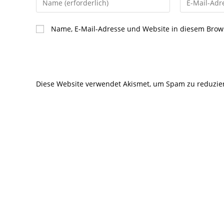
deinen
deine
Namen
E-
Name, E-Mail-Adresse und Website in diesem Brow
oder
Mail-
Benutzernamen
Adresse
zum
zum
Kommentieren
Kommentier
Diese Website verwendet Akismet, um Spam zu reduzie
ein
ein