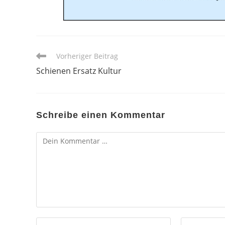
Weitere
Vorheriger Beitrag
Artikel
Schienen Ersatz Kultur
ansehen
Schreibe einen Kommentar
Kommentar
Gib
Gib