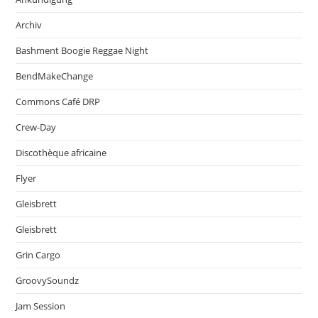
Archiv
Bashment Boogie Reggae Night
BendMakeChange
Commons Café DRP
Crew-Day
Discothèque africaine
Flyer
Gleisbrett
Gleisbrett
Grin Cargo
GroovySoundz
Jam Session