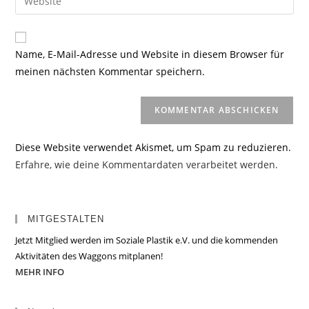
Mail-
deine
Kommentieren
Adresse
Website-
ein
zum
URL
Name, E-Mail-Adresse und Website in diesem Browser für
Kommentieren
ein
meinen nächsten Kommentar speichern.
ein
(optional)
Diese Website verwendet Akismet, um Spam zu reduzieren.
Erfahre, wie deine Kommentardaten verarbeitet werden.
MITGESTALTEN
Jetzt Mitglied werden im Soziale Plastik e.V. und die kommenden
Aktivitäten des Waggons mitplanen!
MEHR INFO