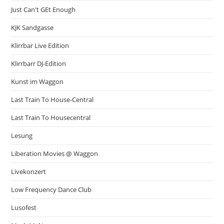
Just Can't GEt Enough
KJK Sandgasse
Klirrbar Live Edition
Klirrbarr DJ-Edition
Kunst im Waggon
Last Train To House-Central
Last Train To Housecentral
Lesung
Liberation Movies @ Waggon
Livekonzert
Low Frequency Dance Club
Lusofest