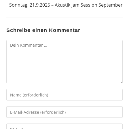
Sonntag, 21.9.2025 – Akustik Jam Session September
Schreibe einen Kommentar
Kommentar
Gib
deinen
Namen
Gib
oder
deine
Benutzernamen
E-
Gib
zum