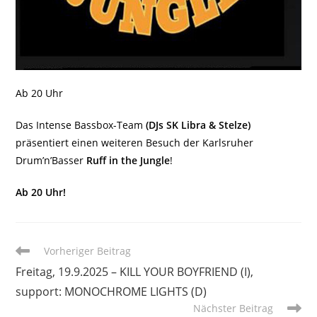
Ab 20 Uhr
Das Intense Bassbox-Team
(DJs SK Libra & Stelze)
präsentiert einen weiteren Besuch der Karlsruher
Drum’n’Basser
Ruff in the Jungle
!
Ab 20 Uhr!
Weitere
Vorheriger Beitrag
Artikel
Freitag, 19.9.2025 – KILL YOUR BOYFRIEND (I),
ansehen
support: MONOCHROME LIGHTS (D)
Nächster Beitrag