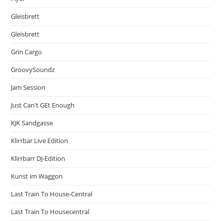
Gleisbrett
Gleisbrett
Grin Cargo
GroovySoundz
Jam Session
Just Can't GEt Enough
KJK Sandgasse
Klirrbar Live Edition
Klirrbarr DJ-Edition
Kunst im Waggon
Last Train To House-Central
Last Train To Housecentral