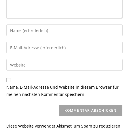
Gib
deinen
Namen
Gib
oder
deine
Benutzernamen
E-
Gib
zum
Mail-
deine
Kommentieren
Adresse
Website-
ein
zum
URL
Name, E-Mail-Adresse und Website in diesem Browser für
Kommentieren
ein
meinen nächsten Kommentar speichern.
ein
(optional)
Diese Website verwendet Akismet, um Spam zu reduzieren.