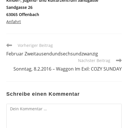
Kinder-, Jugend- und Kulturzentrum Sandgasse
Sandgasse 26
63065 Offenbach
Anfahrt
Weitere
Vorheriger Beitrag
Artikel
Februar Zweitausendundsechsundzwanzig
ansehen
Nächster Beitrag
Sonntag, 8.2.2016 – Waggon Im Exil: COZY SUNDAY
Schreibe einen Kommentar
Kommentar